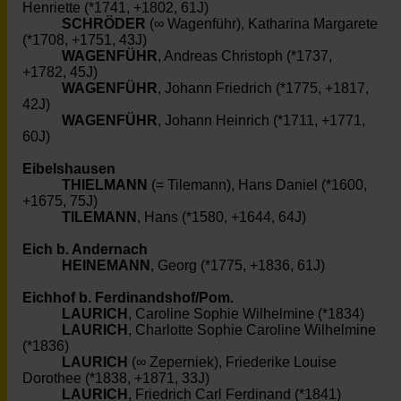
Henriette (*1741, +1802, 61J)
SCHRÖDER
(∞ Wagenführ), Katharina Margarete
(*1708, +1751, 43J)
WAGENFÜHR
, Andreas Christoph (*1737,
+1782, 45J)
WAGENFÜHR
, Johann Friedrich (*1775, +1817,
42J)
WAGENFÜHR
, Johann Heinrich (*1711, +1771,
60J)
Eibelshausen
THIELMANN
(= Tilemann), Hans Daniel (*1600,
+1675, 75J)
TILEMANN
, Hans (*1580, +1644, 64J)
Eich b. Andernach
HEINEMANN
, Georg (*1775, +1836, 61J)
Eichhof b. Ferdinandshof/Pom.
LAURICH
, Caroline Sophie Wilhelmine (*1834)
LAURICH
, Charlotte Sophie Caroline Wilhelmine
(*1836)
LAURICH
(∞ Zeperniek), Friederike Louise
Dorothee (*1838, +1871, 33J)
LAURICH
, Friedrich Carl Ferdinand (*1841)