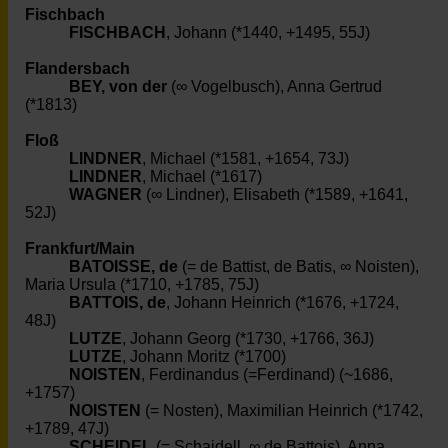
Fischbach
FISCHBACH
, Johann (*1440, +1495, 55J)
Flandersbach
BEY, von der
(∞ Vogelbusch), Anna Gertrud
(*1813)
Floß
LINDNER
, Michael (*1581, +1654, 73J)
LINDNER
, Michael (*1617)
WAGNER
(∞ Lindner), Elisabeth (*1589, +1641,
52J)
Frankfurt/Main
BATOISSE, de
(= de Battist, de Batis, ∞ Noisten),
Maria Ursula (*1710, +1785, 75J)
BATTOIS, de
, Johann Heinrich (*1676, +1724,
48J)
LUTZE
, Johann Georg (*1730, +1766, 36J)
LUTZE
, Johann Moritz (*1700)
NOISTEN
, Ferdinandus (=Ferdinand) (~1686,
+1757)
NOISTEN
(= Nosten), Maximilian Heinrich (*1742,
+1789, 47J)
SCHEIDEL
(= Schaidell, ∞ de Battois), Anna