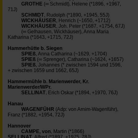
GROTHE
(∞ Schmidt), Helene (*1896, +1967,
71J)
SCHMIDT
, Rudolph (*1890, +1945, 55J)
WICKHÄUSER
, Henrich (~1650, +1712)
WICKHÄUSER
, Joh. Peter (*1687, +1754, 67J)
(∞ Gelhausen, Wickhäuser), Anna Maria
Katharina (*1643, +1715, 72J)
Hammerhütte b. Siegen
SPIEß
, Anna Catharina (~1629, +1704)
SPIEß
(∞ Sprenger), Catharina (~1624, +1657)
SPIEß
, Johannes (* zwischen 1594 und 1596,
+ zwischen 1659 und 1662, 65J)
Hammermühle b. Marienwerder, Kr.
Marienwerder/WPr.
SELLINAT
, Erich Oskar (*1894, +1970, 76J)
Hanau
WAGENFÜHR
(Adp: von Arnim-Wagenführ),
Franz (*1882, +1954, 72J)
Hannover
CAMPE, von
, Martin (*1866)
SELLINAT
, Alfred (*1897, +1975, 78J)