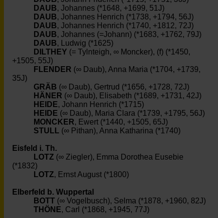
DAUB
, Johannes (*1648, +1699, 51J)
DAUB
, Johannes Henrich (*1738, +1794, 56J)
DAUB
, Johannes Henrich (*1740, +1812, 72J)
DAUB
, Johannes (=Johann) (*1683, +1762, 79J)
DAUB
, Ludwig (*1625)
DILTHEY
(= Tylnteigh, ∞ Moncker), (f) (*1450,
+1505, 55J)
FLENDER
(∞ Daub), Anna Maria (*1704, +1739,
35J)
GRÄB
(∞ Daub), Gertrud (*1656, +1728, 72J)
HÄNER
(∞ Daub), Elisabeth (*1689, +1731, 42J)
HEIDE
, Johann Henrich (*1715)
HEIDE
(∞ Daub), Maria Clara (*1739, +1795, 56J)
MONCKER
, Ewert (*1440, +1505, 65J)
STULL
(∞ Pithan), Anna Katharina (*1740)
Eisfeld i. Th.
LOTZ
(∞ Ziegler), Emma Dorothea Eusebie
(*1832)
LOTZ
, Ernst August (*1800)
Elberfeld b. Wuppertal
BOTT
(∞ Vogelbusch), Selma (*1878, +1960, 82J)
THÖNE
, Carl (*1868, +1945, 77J)