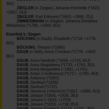
39J)
ZIEGLER
(∞ Ziegler), Johanne Henriette (*1823,
+1857, 34J)
ZIEGLER
, Karl Edmund (*1843, +1868, 25J)
ZIMMERMANN
(∞ Ziegler), Johanna Dorothea
Wilhelmine (*1780, +1840, 60J)
Eiserfeld b. Siegen
BÖCKING
(∞ Daub), Elisabeth (*1718, +1778,
60J)
BÖCKING
, Tilmann (*1690)
DAUB
(∞ Nöh), Anna Christine (*1776, +1842,
66J)
DAUB
, Anna Gerdruth (*1659, +1724, 65J)
DAUB
, Anna Magdalena (*1733, +1763, 30J)
DAUB
, Anna Margarethe (~1681, +1741)
DAUB
, Anton (=Anthonius) (*1717, +1765, 48J)
DAUB
, Antonius (*1662)
DAUB
, Gerdrud (*1656)
DAUB
, Gertrud (*1722)
DAUB
, Henricus (=Henrich) (*1627, +1669, 42J)
DAUB
, Johann (*1600, +1636, 36J)
DAUB
, Johann (~1633, +1703)
DAUB
, Johann (*1653, +1738, 85J)
DAUB
, Johann Friderich (*1715, +1751, 36J)