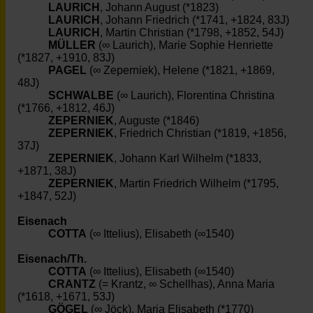
LAURICH
, Johann August (*1823)
LAURICH
, Johann Friedrich (*1741, +1824, 83J)
LAURICH
, Martin Christian (*1798, +1852, 54J)
MÜLLER
(∞ Laurich), Marie Sophie Henriette
(*1827, +1910, 83J)
PAGEL
(∞ Zeperniek), Helene (*1821, +1869,
48J)
SCHWALBE
(∞ Laurich), Florentina Christina
(*1766, +1812, 46J)
ZEPERNIEK
, Auguste (*1846)
ZEPERNIEK
, Friedrich Christian (*1819, +1856,
37J)
ZEPERNIEK
, Johann Karl Wilhelm (*1833,
+1871, 38J)
ZEPERNIEK
, Martin Friedrich Wilhelm (*1795,
+1847, 52J)
Eisenach
COTTA
(∞ Ittelius), Elisabeth (∞1540)
Eisenach/Th.
COTTA
(∞ Ittelius), Elisabeth (∞1540)
CRANTZ
(= Krantz, ∞ Schellhas), Anna Maria
(*1618, +1671, 53J)
GÖGEL
(∞ Jöck), Maria Elisabeth (*1770)