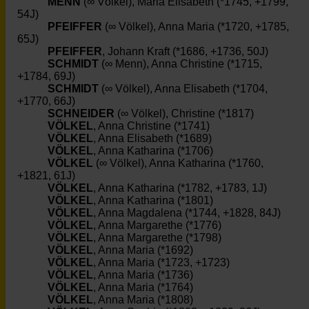
MENN
(∞ Völkel), Maria Elisabeth (*1745, +1799,
54J)
PFEIFFER
(∞ Völkel), Anna Maria (*1720, +1785,
65J)
PFEIFFER
, Johann Kraft (*1686, +1736, 50J)
SCHMIDT
(∞ Menn), Anna Christine (*1715,
+1784, 69J)
SCHMIDT
(∞ Völkel), Anna Elisabeth (*1704,
+1770, 66J)
SCHNEIDER
(∞ Völkel), Christine (*1817)
VÖLKEL
, Anna Christine (*1741)
VÖLKEL
, Anna Elisabeth (*1689)
VÖLKEL
, Anna Katharina (*1706)
VÖLKEL
(∞ Völkel), Anna Katharina (*1760,
+1821, 61J)
VÖLKEL
, Anna Katharina (*1782, +1783, 1J)
VÖLKEL
, Anna Katharina (*1801)
VÖLKEL
, Anna Magdalena (*1744, +1828, 84J)
VÖLKEL
, Anna Margarethe (*1776)
VÖLKEL
, Anna Margarethe (*1798)
VÖLKEL
, Anna Maria (*1692)
VÖLKEL
, Anna Maria (*1723, +1723)
VÖLKEL
, Anna Maria (*1736)
VÖLKEL
, Anna Maria (*1764)
VÖLKEL
, Anna Maria (*1808)