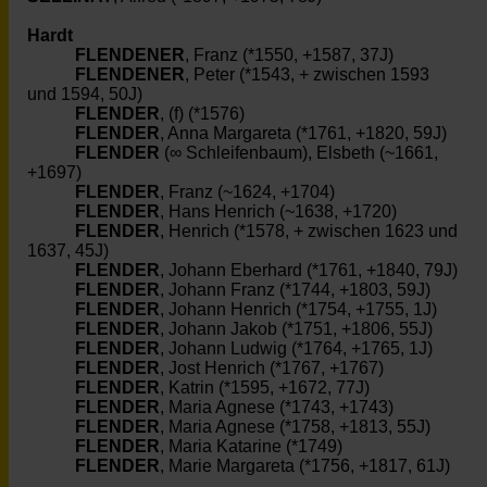
Hardt
FLENDENER
, Franz (*1550, +1587, 37J)
FLENDENER
, Peter (*1543, + zwischen 1593
und 1594, 50J)
FLENDER
, (f) (*1576)
FLENDER
, Anna Margareta (*1761, +1820, 59J)
FLENDER
(∞ Schleifenbaum), Elsbeth (~1661,
+1697)
FLENDER
, Franz (~1624, +1704)
FLENDER
, Hans Henrich (~1638, +1720)
FLENDER
, Henrich (*1578, + zwischen 1623 und
1637, 45J)
FLENDER
, Johann Eberhard (*1761, +1840, 79J)
FLENDER
, Johann Franz (*1744, +1803, 59J)
FLENDER
, Johann Henrich (*1754, +1755, 1J)
FLENDER
, Johann Jakob (*1751, +1806, 55J)
FLENDER
, Johann Ludwig (*1764, +1765, 1J)
FLENDER
, Jost Henrich (*1767, +1767)
FLENDER
, Katrin (*1595, +1672, 77J)
FLENDER
, Maria Agnese (*1743, +1743)
FLENDER
, Maria Agnese (*1758, +1813, 55J)
FLENDER
, Maria Katarine (*1749)
FLENDER
, Marie Margareta (*1756, +1817, 61J)