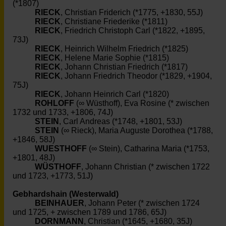
(*1807)
RIECK
, Christian Friderich (*1775, +1830, 55J)
RIECK
, Christiane Friederike (*1811)
RIECK
, Friedrich Christoph Carl (*1822, +1895,
73J)
RIECK
, Heinrich Wilhelm Friedrich (*1825)
RIECK
, Helene Marie Sophie (*1815)
RIECK
, Johann Christian Friedrich (*1817)
RIECK
, Johann Friedrich Theodor (*1829, +1904,
75J)
RIECK
, Johann Heinrich Carl (*1820)
ROHLOFF
(∞ Wüsthoff), Eva Rosine (* zwischen
1732 und 1733, +1806, 74J)
STEIN
, Carl Andreas (*1748, +1801, 53J)
STEIN
(∞ Rieck), Maria Auguste Dorothea (*1788,
+1846, 58J)
WUESTHOFF
(∞ Stein), Catharina Maria (*1753,
+1801, 48J)
WÜSTHOFF
, Johann Christian (* zwischen 1722
und 1723, +1773, 51J)
Gebhardshain (Westerwald)
BEINHAUER
, Johann Peter (* zwischen 1724
und 1725, + zwischen 1789 und 1786, 65J)
DORNMANN
, Christian (*1645, +1680, 35J)