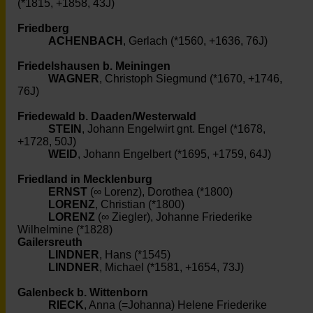
(*1815, +1858, 43J)
Friedberg
ACHENBACH
, Gerlach (*1560, +1636, 76J)
Friedelshausen b. Meiningen
WAGNER
, Christoph Siegmund (*1670, +1746,
76J)
Friedewald b. Daaden/Westerwald
STEIN
, Johann Engelwirt gnt. Engel (*1678,
+1728, 50J)
WEID
, Johann Engelbert (*1695, +1759, 64J)
Friedland in Mecklenburg
ERNST
(∞ Lorenz), Dorothea (*1800)
LORENZ
, Christian (*1800)
LORENZ
(∞ Ziegler), Johanne Friederike
Wilhelmine (*1828)
Gailersreuth
LINDNER
, Hans (*1545)
LINDNER
, Michael (*1581, +1654, 73J)
Galenbeck b. Wittenborn
RIECK
, Anna (=Johanna) Helene Friederike