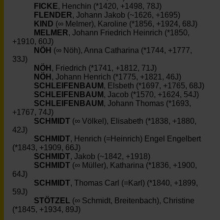
FICKE
, Henchin (*1420, +1498, 78J)
FLENDER
, Johann Jakob (~1626, +1695)
KIND
(∞ Melmer), Karoline (*1856, +1924, 68J)
MELMER
, Johann Friedrich Heinrich (*1850,
+1910, 60J)
NÖH
(∞ Nöh), Anna Catharina (*1744, +1777,
33J)
NÖH
, Friedrich (*1741, +1812, 71J)
NÖH
, Johann Henrich (*1775, +1821, 46J)
SCHLEIFENBAUM
, Elsbeth (*1697, +1765, 68J)
SCHLEIFENBAUM
, Jacob (*1570, +1624, 54J)
SCHLEIFENBAUM
, Johann Thomas (*1693,
+1767, 74J)
SCHMIDT
(∞ Völkel), Elisabeth (*1838, +1880,
42J)
SCHMIDT
, Henrich (=Heinrich) Engel Engelbert
(*1843, +1909, 66J)
SCHMIDT
, Jakob (~1842, +1918)
SCHMIDT
(∞ Müller), Katharina (*1836, +1900,
64J)
SCHMIDT
, Thomas Carl (=Karl) (*1840, +1899,
59J)
STÖTZEL
(∞ Schmidt, Breitenbach), Christine
(*1845, +1934, 89J)