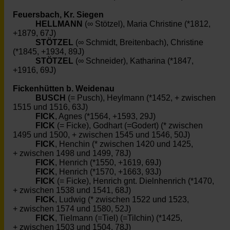
Feuersbach, Kr. Siegen
HELLMANN
(∞ Stötzel), Maria Christine (*1812,
+1879, 67J)
STÖTZEL
(∞ Schmidt, Breitenbach), Christine
(*1845, +1934, 89J)
STÖTZEL
(∞ Schneider), Katharina (*1847,
+1916, 69J)
Fickenhütten b. Weidenau
BUSCH
(= Pusch), Heylmann (*1452, + zwischen
1515 und 1516, 63J)
FICK
, Agnes (*1564, +1593, 29J)
FICK
(= Ficke), Godhart (=Godert) (* zwischen
1495 und 1500, + zwischen 1545 und 1546, 50J)
FICK
, Henchin (* zwischen 1420 und 1425,
+ zwischen 1498 und 1499, 78J)
FICK
, Henrich (*1550, +1619, 69J)
FICK
, Henrich (*1570, +1663, 93J)
FICK
(= Ficke), Henrich gnt. Dielnhenrich (*1470,
+ zwischen 1538 und 1541, 68J)
FICK
, Ludwig (* zwischen 1522 und 1523,
+ zwischen 1574 und 1580, 52J)
FICK
, Tielmann (=Tiel) (=Tilchin) (*1425,
+ zwischen 1503 und 1504, 78J)