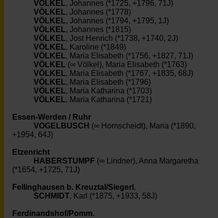
VÖLKEL
, Johannes (*1725, +1796, 71J)
VÖLKEL
, Johannes (*1778)
VÖLKEL
, Johannes (*1794, +1795, 1J)
VÖLKEL
, Johannes (*1815)
VÖLKEL
, Jost Henrich (*1738, +1740, 2J)
VÖLKEL
, Karoline (*1849)
VÖLKEL
, Maria Elisabeth (*1756, +1827, 71J)
VÖLKEL
(∞ Völkel), Maria Elisabeth (*1763)
VÖLKEL
, Maria Elisabeth (*1767, +1835, 68J)
VÖLKEL
, Maria Elisabeth (*1796)
VÖLKEL
, Maria Katharina (*1703)
VÖLKEL
, Maria Katharina (*1721)
Essen-Werden / Ruhr
VOGELBUSCH
(∞ Hornscheidt), Maria (*1890,
+1954, 64J)
Etzenricht
HABERSTUMPF
(∞ Lindner), Anna Margaretha
(*1654, +1725, 71J)
Fellinghausen b. Kreuztal/Siegerl.
SCHMIDT
, Karl (*1875, +1933, 58J)
Ferdinandshof/Pomm.