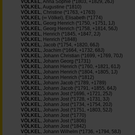
VÖLKEL
, Anna Sophie (*1803, +1829, 26J)
VÖLKEL
, Augustine (*1810)
VÖLKEL
, Christine (*1763, +1763)
VÖLKEL
(∞ Völkel), Elisabeth (*1774)
VÖLKEL
, Georg Henrich (*1750, +1751, 1J)
VÖLKEL
, Georg Henrich (*1758, +1814, 56J)
VÖLKEL
, Henrich (*1845, +1847, 2J)
VÖLKEL
, Henrich (*1848)
VÖLKEL
, Jacob (*1754, +1820, 66J)
VÖLKEL
, Joachim (*1664, +1732, 68J)
VÖLKEL
, Johann Christian (*1699, +1769, 70J)
VÖLKEL
, Johann Georg (*1731)
VÖLKEL
, Johann Henrich (*1760, +1821, 61J)
VÖLKEL
, Johann Henrich (*1804, +1805, 1J)
VÖLKEL
, Johann Henrich (*1812)
VÖLKEL
, Johann Jacob (*1789, +1789)
VÖLKEL
, Johann Jacob (*1791, +1855, 64J)
VÖLKEL
, Johann Jost (*1696, +1721, 25J)
VÖLKEL
, Johann Jost (*1728, +1731, 3J)
VÖLKEL
, Johann Jost (*1734, +1754, 20J)
VÖLKEL
, Johann Jost (*1751, +1803, 52J)
VÖLKEL
, Johann Jost (*1770)
VÖLKEL
, Johann Jost (*1806)
VÖLKEL
, Johann Jost (*1842)
VÖLKEL
, Johann Wilhelm (*1736, +1794, 58J)