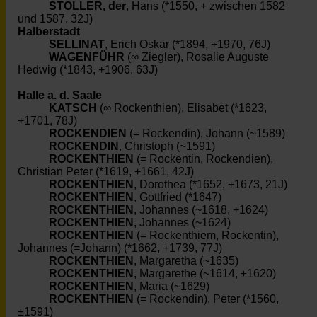
STOLLER, der
, Hans (*1550, + zwischen 1582
und 1587, 32J)
Halberstadt
SELLINAT
, Erich Oskar (*1894, +1970, 76J)
WAGENFÜHR
(∞ Ziegler), Rosalie Auguste
Hedwig (*1843, +1906, 63J)
Halle a. d. Saale
KATSCH
(∞ Rockenthien), Elisabet (*1623,
+1701, 78J)
ROCKENDIEN
(= Rockendin), Johann (~1589)
ROCKENDIN
, Christoph (~1591)
ROCKENTHIEN
(= Rockentin, Rockendien),
Christian Peter (*1619, +1661, 42J)
ROCKENTHIEN
, Dorothea (*1652, +1673, 21J)
ROCKENTHIEN
, Gottfried (*1647)
ROCKENTHIEN
, Johannes (~1618, +1624)
ROCKENTHIEN
, Johannes (~1624)
ROCKENTHIEN
(= Rockenthiem, Rockentin),
Johannes (=Johann) (*1662, +1739, 77J)
ROCKENTHIEN
, Margaretha (~1635)
ROCKENTHIEN
, Margarethe (~1614, ±1620)
ROCKENTHIEN
, Maria (~1629)
ROCKENTHIEN
(= Rockendin), Peter (*1560,
±1591)