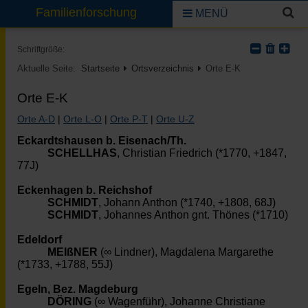
Familienforschung
MENÜ
Schriftgröße:
Aktuelle Seite:
Startseite
Ortsverzeichnis
Orte E-K
Orte E-K
Orte A-D
|
Orte L-O
|
Orte P-T
|
Orte U-Z
Eckardtshausen b. Eisenach/Th.
SCHELLHAS
, Christian Friedrich (*1770, +1847,
77J)
Eckenhagen b. Reichshof
SCHMIDT
, Johann Anthon (*1740, +1808, 68J)
SCHMIDT
, Johannes Anthon gnt. Thönes (*1710)
Edeldorf
MEIßNER
(∞ Lindner), Magdalena Margarethe
(*1733, +1788, 55J)
Egeln, Bez. Magdeburg
DÖRING
(∞ Wagenführ), Johanne Christiane