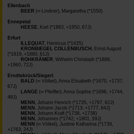
Ellenbach
BEER
(∞ Lindner), Margaretha (*1550)
Ennepetal
HEESE
, Karl (*1883, +1950, 67J)
Erfurt
ILLEQUAT
, Henricus (*1435)
KRONBIEGEL COLLENBUSCH
, Ernst August
(*1819, +1880, 61J)
ROHKRÄMER
, Wilhelm Christoph (*1888,
+1960, 72J)
Erndtebrück/Siegerl.
BALD
(∞ Völkel), Anna Elisabeth (*1670, +1737,
67J)
LANGE
(∞ Pfeiffer), Anna Sophie (*1696, +1744,
48J)
MENN
, Johann Henrich (*1735, +1797, 62J)
MENN
, Johann Jacob (*1713, +1777, 64J)
MENN
, Johann Kraft (*1738, +1738)
MENN
, Johannes (*1742, +1801, 59J)
MENN
(∞ Völkel), Justine Katharina (*1739,
+1763, 24J)