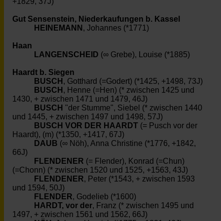
+1829, 37J)
Gut Sensenstein, Niederkaufungen b. Kassel
HEINEMANN
, Johannes (*1771)
Haan
LANGENSCHEID
(∞ Grebe), Louise (*1885)
Haardt b. Siegen
BUSCH
, Gotthard (=Godert) (*1425, +1498, 73J)
BUSCH
, Henne (=Hen) (* zwischen 1425 und
1430, + zwischen 1471 und 1479, 46J)
BUSCH
"der Stumme", Siebel (* zwischen 1440
und 1445, + zwischen 1497 und 1498, 57J)
BUSCH VOR DER HAARDT
(= Pusch vor der
Haardt), (m) (*1350, +1417, 67J)
DAUB
(∞ Nöh), Anna Christine (*1776, +1842,
66J)
FLENDENER
(= Flender), Konrad (=Chun)
(=Chonn) (* zwischen 1520 und 1525, +1563, 43J)
FLENDENER
, Peter (*1543, + zwischen 1593
und 1594, 50J)
FLENDER
, Godelieb (*1600)
HARDT, vor der
, Franz (* zwischen 1495 und
1497, + zwischen 1561 und 1562, 66J)