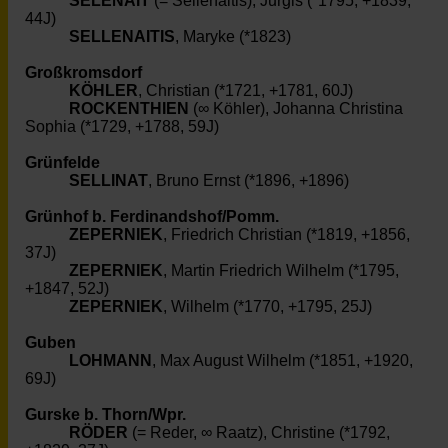
SELENAIT
(= Sellenaitis), Jurgis (*1795, +1839,
44J)
SELLENAITIS
, Maryke (*1823)
Großkromsdorf
KÖHLER
, Christian (*1721, +1781, 60J)
ROCKENTHIEN
(∞ Köhler), Johanna Christina
Sophia (*1729, +1788, 59J)
Grünfelde
SELLINAT
, Bruno Ernst (*1896, +1896)
Grünhof b. Ferdinandshof/Pomm.
ZEPERNIEK
, Friedrich Christian (*1819, +1856,
37J)
ZEPERNIEK
, Martin Friedrich Wilhelm (*1795,
+1847, 52J)
ZEPERNIEK
, Wilhelm (*1770, +1795, 25J)
Guben
LOHMANN
, Max August Wilhelm (*1851, +1920,
69J)
Gurske b. Thorn/Wpr.
RÖDER
(= Reder, ∞ Raatz), Christine (*1792,