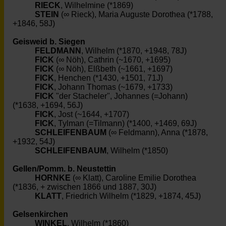
RIECK
, Wilhelmine (*1869)
STEIN
(∞ Rieck), Maria Auguste Dorothea (*1788,
+1846, 58J)
Geisweid b. Siegen
FELDMANN
, Wilhelm (*1870, +1948, 78J)
FICK
(∞ Nöh), Cathrin (~1670, +1695)
FICK
(∞ Nöh), Elßbeth (~1661, +1697)
FICK
, Henchen (*1430, +1501, 71J)
FICK
, Johann Thomas (~1679, +1733)
FICK
"der Stacheler", Johannes (=Johann)
(*1638, +1694, 56J)
FICK
, Jost (~1644, +1707)
FICK
, Tylman (=Tilmann) (*1400, +1469, 69J)
SCHLEIFENBAUM
(∞ Feldmann), Anna (*1878,
+1932, 54J)
SCHLEIFENBAUM
, Wilhelm (*1850)
Gellen/Pomm. b. Neustettin
HORNKE
(∞ Klatt), Caroline Emilie Dorothea
(*1836, + zwischen 1866 und 1887, 30J)
KLATT
, Friedrich Wilhelm (*1829, +1874, 45J)
Gelsenkirchen
WINKEL
, Wilhelm (*1860)