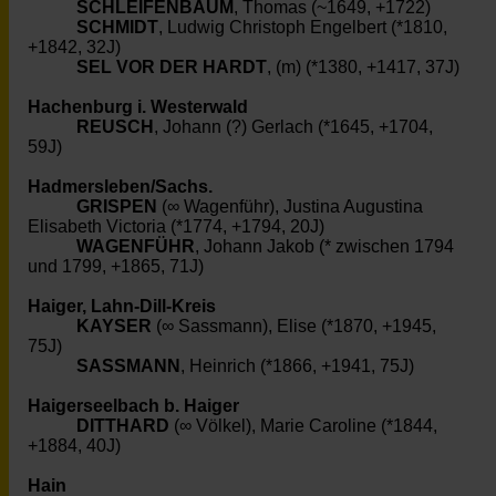
SCHLEIFENBAUM
, Thomas (~1649, +1722)
SCHMIDT
, Ludwig Christoph Engelbert (*1810,
+1842, 32J)
SEL VOR DER HARDT
, (m) (*1380, +1417, 37J)
Hachenburg i. Westerwald
REUSCH
, Johann (?) Gerlach (*1645, +1704,
59J)
Hadmersleben/Sachs.
GRISPEN
(∞ Wagenführ), Justina Augustina
Elisabeth Victoria (*1774, +1794, 20J)
WAGENFÜHR
, Johann Jakob (* zwischen 1794
und 1799, +1865, 71J)
Haiger, Lahn-Dill-Kreis
KAYSER
(∞ Sassmann), Elise (*1870, +1945,
75J)
SASSMANN
, Heinrich (*1866, +1941, 75J)
Haigerseelbach b. Haiger
DITTHARD
(∞ Völkel), Marie Caroline (*1844,
+1884, 40J)
Hain