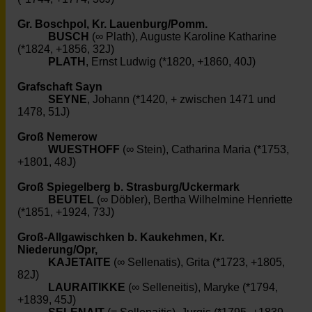
Gr. Boschpol, Kr. Lauenburg/Pomm.
BUSCH
(∞ Plath), Auguste Karoline Katharine
(*1824, +1856, 32J)
PLATH
, Ernst Ludwig (*1820, +1860, 40J)
Grafschaft Sayn
SEYNE
, Johann (*1420, + zwischen 1471 und
1478, 51J)
Groß Nemerow
WUESTHOFF
(∞ Stein), Catharina Maria (*1753,
+1801, 48J)
Groß Spiegelberg b. Strasburg/Uckermark
BEUTEL
(∞ Döbler), Bertha Wilhelmine Henriette
(*1851, +1924, 73J)
Groß-Allgawischken b. Kaukehmen, Kr.
Niederung/Opr,
KAJETAITE
(∞ Sellenatis), Grita (*1723, +1805,
82J)
LAURAITIKKE
(∞ Selleneitis), Maryke (*1794,
+1839, 45J)