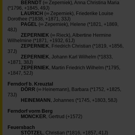
BERNDT
(∞ Zeperniek), Anna Christina Maria
(*1796, +1845, 49J)
LAURICH
(∞ Zeperniek), Friederike Louise
Dorothee (*1838, +1871, 33J)
PAGEL
(∞ Zeperniek), Helene (*1821, +1869,
48J)
ZEPERNIEK
(∞ Rieck), Albertine Hermine
Wilhelmine (*1871, +1932, 61J)
ZEPERNIEK
, Friedrich Christian (*1819, +1856,
37J)
ZEPERNIEK
, Johann Karl Wilhelm (*1833,
+1871, 38J)
ZEPERNIEK
, Martin Friedrich Wilhelm (*1795,
+1847, 52J)
Ferndorf b. Kreuztal
DÖRR
(∞ Heinemann), Barbara (*1752, +1825,
73J)
HEINEMANN
, Johannes (*1745, +1803, 58J)
Ferndorf vorm Berg
MONCKER
, Gertrud (+1572)
Feuersbach
STÖTZEL
, Christian (*1816, +1857, 41J)