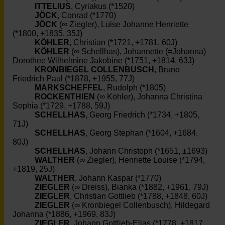
ITTELIUS
, Cyriakus (*1520)
JÖCK
, Conrad (*1770)
JÖCK
(∞ Ziegler), Luise Johanne Henriette
(*1800, +1835, 35J)
KÖHLER
, Christian (*1721, +1781, 60J)
KÖHLER
(∞ Schellhas), Johannette (=Johanna)
Dorothee Wilhelmine Jakobine (*1751, +1814, 63J)
KRONBIEGEL COLLENBUSCH
, Bruno
Friedrich Paul (*1878, +1955, 77J)
MARKSCHEFFEL
, Rudolph (*1805)
ROCKENTHIEN
(∞ Köhler), Johanna Christina
Sophia (*1729, +1788, 59J)
SCHELLHAS
, Georg Friedrich (*1734, +1805,
71J)
SCHELLHAS
, Georg Stephan (*1604, +1684,
80J)
SCHELLHAS
, Johann Christoph (*1651, ±1693)
WALTHER
(∞ Ziegler), Henriette Louise (*1794,
+1819, 25J)
WALTHER
, Johann Kaspar (*1770)
ZIEGLER
(∞ Dreiss), Bianka (*1882, +1961, 79J)
ZIEGLER
, Christian Gottlieb (*1788, +1848, 60J)
ZIEGLER
(∞ Kronbiegel Collenbusch), Hildegard
Johanna (*1886, +1969, 83J)
ZIEGLER
, Johann Gottlieb-Elias (*1778, +1817,