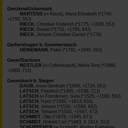
Genzkow/Uckermark
MARTENS
(∞ Rieck), Maria Elisabeth (*1740,
+1795, 55J)
RIECK
, Christian Friderich (*1775, +1830, 55J)
RIECK
, Daniel (*1731, +1795, 64J)
RIECK
, Johann Christian Daniel (*1778)
Gerbershagen b. Gummersbach
HEINEMANN
, Peter (*1781, +1840, 59J)
Geyer/Sachsen
NESTLER
(∞ Collenbusch), Maria Tony (*1888,
+1960, 72J)
Gosenbach b. Siegen
DAUB
, Anna Gerdruth (*1659, +1724, 65J)
LATSCH
, Friedrich (*1465, +1536, 71J)
LATSCH
(∞ Flendener), Gela (*1525, +1583, 58J)
LATSCH
, Hans (*1550, +1613, 63J)
LATSCH
, Johann (*1530, +1599, 69J)
LATSCH
, Tilmann (*1500, +1547, 47J)
SCHMIDT
, Otto (*1878, +1945, 67J)
SCHMIDT
, Robert Carl (*1883, X 1914, 31J)
SCHUPPENER
(∞ Schmidt), Martha Katharina