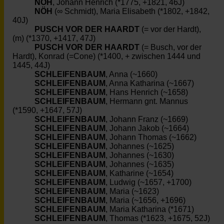
NÖH
, Johann Henrich (*1775, +1821, 46J)
NÖH
(∞ Schmidt), Maria Elisabeth (*1802, +1842,
40J)
PUSCH VOR DER HAARDT
(= vor der Hardt),
(m) (*1370, +1417, 47J)
PUSCH VOR DER HAARDT
(= Busch, vor der
Hardt), Konrad (=Cone) (*1400, + zwischen 1444 und
1445, 44J)
SCHLEIFENBAUM
, Anna (~1660)
SCHLEIFENBAUM
, Anna Katharina (~1667)
SCHLEIFENBAUM
, Hans Henrich (~1658)
SCHLEIFENBAUM
, Hermann gnt. Mannus
(*1590, +1647, 57J)
SCHLEIFENBAUM
, Johann Franz (~1669)
SCHLEIFENBAUM
, Johann Jakob (~1664)
SCHLEIFENBAUM
, Johann Thomas (~1662)
SCHLEIFENBAUM
, Johannes (~1625)
SCHLEIFENBAUM
, Johannes (~1630)
SCHLEIFENBAUM
, Johannes (~1635)
SCHLEIFENBAUM
, Katharine (~1654)
SCHLEIFENBAUM
, Ludwig (~1657, +1700)
SCHLEIFENBAUM
, Maria (~1623)
SCHLEIFENBAUM
, Maria (~1656, +1696)
SCHLEIFENBAUM
, Maria Katharina (*1671)
SCHLEIFENBAUM
, Thomas (*1623, +1675, 52J)