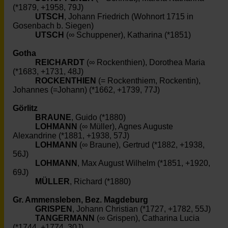
(*1879, +1958, 79J)
UTSCH
, Johann Friedrich (Wohnort 1715 in
Gosenbach b. Siegen)
UTSCH
(∞ Schuppener), Katharina (*1851)
Gotha
REICHARDT
(∞ Rockenthien), Dorothea Maria
(*1683, +1731, 48J)
ROCKENTHIEN
(= Rockenthiem, Rockentin),
Johannes (=Johann) (*1662, +1739, 77J)
Görlitz
BRAUNE
, Guido (*1880)
LOHMANN
(∞ Müller), Agnes Auguste
Alexandrine (*1881, +1938, 57J)
LOHMANN
(∞ Braune), Gertrud (*1882, +1938,
56J)
LOHMANN
, Max August Wilhelm (*1851, +1920,
69J)
MÜLLER
, Richard (*1880)
Gr. Ammensleben, Bez.
Magdeburg
GRISPEN
, Johann Christian (*1727, +1782, 55J)
TANGERMANN
(∞ Grispen), Catharina Lucia
(*1744, +1774, 30J)