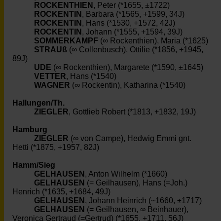
ROCKENTHIEN
, Peter (*1655, ±1722)
ROCKENTIN
, Barbara (*1565, +1599, 34J)
ROCKENTIN
, Hans (*1530, +1572, 42J)
ROCKENTIN
, Johann (*1555, +1594, 39J)
SOMMERKAMPF
(∞ Rockenthien), Maria (*1625)
STRAUß
(∞ Collenbusch), Ottilie (*1856, +1945,
89J)
UDE
(∞ Rockenthien), Margarete (*1590, ±1645)
VETTER
, Hans (*1540)
WAGNER
(∞ Rockentin), Katharina (*1540)
Hallungen/Th.
ZIEGLER
, Gottlieb Robert (*1813, +1832, 19J)
Hamburg
ZIEGLER
(∞ von Campe), Hedwig Emmi gnt.
Hetti (*1875, +1957, 82J)
Hamm/Sieg
GELHAUSEN
, Anton Wilhelm (*1660)
GELHAUSEN
(= Geilhausen), Hans (=Joh.)
Henrich (*1635, +1684, 49J)
GELHAUSEN
, Johann Heinrich (~1660, ±1717)
GELHAUSEN
(= Geilhausen, ∞ Beinhauer),
Veronica Gertraud (=Gertrud) (*1655, +1711, 56J)