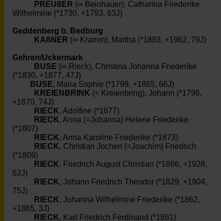
PREUßER
(∞ Beinhauer), Catharina Friederike
Wilhelmine (*1730, +1793, 63J)
Geddenberg b. Bedburg
KAßNER
(∞ Kramm), Martha (*1883, +1962, 79J)
Gehren/Uckermark
BUSE
(∞ Rieck), Christina Johanna Friederike
(*1830, +1877, 47J)
BUSE
, Maria Sophie (*1799, +1865, 66J)
KREIENBRINK
(= Kreienbring), Johann (*1796,
+1870, 74J)
RIECK
, Adolfine (*1877)
RIECK
, Anna (=Johanna) Helene Friederike
(*1807)
RIECK
, Anna Karoline Friederike (*1873)
RIECK
, Christian Jochen (=Joachim) Friedrich
(*1809)
RIECK
, Friedrich August Christian (*1866, +1928,
62J)
RIECK
, Johann Friedrich Theodor (*1829, +1904,
75J)
RIECK
, Johanna Wilhelmine Friederike (*1862,
+1865, 3J)
RIECK
, Karl Friedrich Ferdinand (*1861)