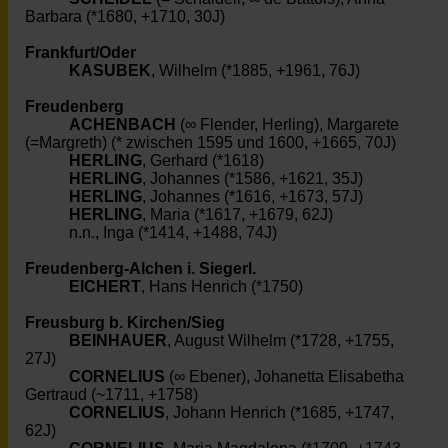
Barbara (*1680, +1710, 30J)
Frankfurt/Oder
KASUBEK
, Wilhelm (*1885, +1961, 76J)
Freudenberg
ACHENBACH
(∞ Flender, Herling), Margarete
(=Margreth) (* zwischen 1595 und 1600, +1665, 70J)
HERLING
, Gerhard (*1618)
HERLING
, Johannes (*1586, +1621, 35J)
HERLING
, Johannes (*1616, +1673, 57J)
HERLING
, Maria (*1617, +1679, 62J)
n.n., Inga (*1414, +1488, 74J)
Freudenberg-Alchen i. Siegerl.
EICHERT
, Hans Henrich (*1750)
Freusburg b. Kirchen/Sieg
BEINHAUER
, August Wilhelm (*1728, +1755,
27J)
CORNELIUS
(∞ Ebener), Johanetta Elisabetha
Gertraud (~1711, +1758)
CORNELIUS
, Johann Henrich (*1685, +1747,
62J)