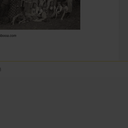
albooa.com
4