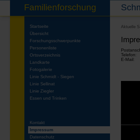
Familienforschung
Schm
Startseite
Aktuelle 
Übersicht
Impr
Forschungsschwerpunkte
Personenliste
Postansch
Ortsverzeichnis
Telefon
E-Mail:
Landkarte
Fotogalerie
Linie Schmidt - Siegen
Linie Sellinat
Linie Ziegler
Essen und Trinken
Kontakt
Impressum
Datenschutz