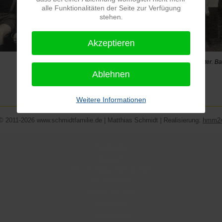
alle Funktionalitäten der Seite zur Verfügung
stehen.
Akzeptieren
Joomla Gallery
makes it better. B
Ablehnen
Weitere Informationen
© 2011-2026 www.schmidtfamilie.de | Matthias Schmidt | Realisierung:
hmm2
Startseite
Übersicht
Forschungsschwerpunkte
Personenliste
Ortsverzeichnis
Landkarte
Fotogalerie