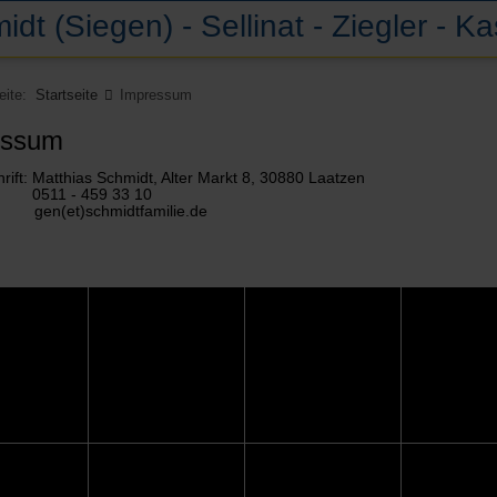
idt (Siegen) - Sellinat - Ziegler - K
Seite:
Startseite
Impressum
essum
rift: Matthias Schmidt, Alter Markt 8, 30880 Laatzen
: 0511 - 459 33 10
 gen(et)schmidtfamilie.de