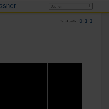
assner
Schriftgröße: