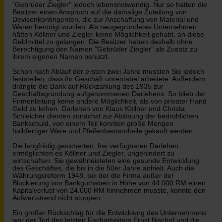
"Gebrüder Ziegler" jedoch lebensnotwendig. Nur so hatten die
Besitzer einen Anspruch auf die damalige Zuteilung von
Devisenkontingenten, die zur Anschaffung von Material und
Waren benötigt wurden. Als neugegründetes Unternehmen
hätten Köllner und Ziegler keine Möglichkeit gehabt, an diese
Geldmittel zu gelangen. Die Besitzer haben deshalb ohne
Berechtigung den Namen "Gebrüder Ziegler" als Zusatz zu
ihrem eigenen Namen benutzt.
Schon nach Ablauf der ersten zwei Jahre mussten Sie jedoch
feststellen, dass ihr Geschäft unrentabel arbeitete. Außerdem
drängte die Bank auf Rückzahlung des 1935 zur
Geschäftsgründung aufgenommenen Darlehens. So blieb der
Firmenleitung keine andere Möglichkeit, als von privater Hand
Geld zu leihen. Darlehen von Klaus Köllner und Christa
Schleicher dienten zunächst zur Ablösung der bedrohlichen
Bankschuld, von einem Teil konnten große Mengen
halbfertiger Ware und Pfeifenbestandteile gekauft werden.
Die langfristig gesicherten, frei verfügbaren Darlehen
ermöglichten es Köllner und Ziegler, ungehindert zu
wirtschaften. Sie gewährleisteten eine gesunde Entwicklung
des Geschäftes, die bis in die 50er Jahre anhielt. Auch die
Währungsreform 1948, bei der die Firma außer der
Blockierung von Bankguthaben in Höhe von 44.000 RM einen
Kapitalverlust von 24.000 RM hinnehmen musste, konnte den
Aufwärtstrend nicht stoppen.
Ein großer Rückschlag für die Entwicklung des Unternehmens
war der Tod des letzten Facharbeiters Ernst Bischof und die