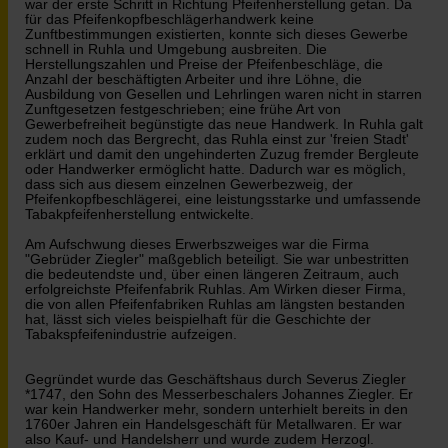
war der erste Schritt in Richtung Pfeifenherstellung getan. Da
für das Pfeifenkopfbeschlägerhandwerk keine
Zunftbestimmungen existierten, konnte sich dieses Gewerbe
schnell in Ruhla und Umgebung ausbreiten. Die
Herstellungszahlen und Preise der Pfeifenbeschläge, die
Anzahl der beschäftigten Arbeiter und ihre Löhne, die
Ausbildung von Gesellen und Lehrlingen waren nicht in starren
Zunftgesetzen festgeschrieben; eine frühe Art von
Gewerbefreiheit begünstigte das neue Handwerk. In Ruhla galt
zudem noch das Bergrecht, das Ruhla einst zur 'freien Stadt'
erklärt und damit den ungehinderten Zuzug fremder Bergleute
oder Handwerker ermöglicht hatte. Dadurch war es möglich,
dass sich aus diesem einzelnen Gewerbezweig, der
Pfeifenkopfbeschlägerei, eine leistungsstarke und umfassende
Tabakpfeifenherstellung entwickelte.
Am Aufschwung dieses Erwerbszweiges war die Firma
"Gebrüder Ziegler" maßgeblich beteiligt. Sie war unbestritten
die bedeutendste und, über einen längeren Zeitraum, auch
erfolgreichste Pfeifenfabrik Ruhlas. Am Wirken dieser Firma,
die von allen Pfeifenfabriken Ruhlas am längsten bestanden
hat, lässt sich vieles beispielhaft für die Geschichte der
Tabakspfeifenindustrie aufzeigen.
Gegründet wurde das Geschäftshaus durch Severus Ziegler
*1747, den Sohn des Messerbeschalers Johannes Ziegler. Er
war kein Handwerker mehr, sondern unterhielt bereits in den
1760er Jahren ein Handelsgeschäft für Metallwaren. Er war
also Kauf- und Handelsherr und wurde zudem Herzogl.