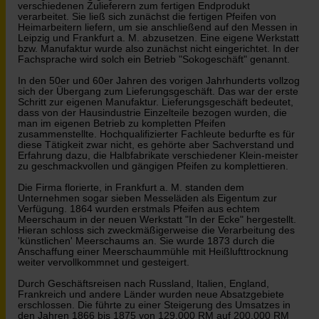
verschiedenen Zulieferern zum fertigen Endprodukt
verarbeitet. Sie ließ sich zunächst die fertigen Pfeifen von
Heimarbeitern liefern, um sie anschließend auf den Messen in
Leipzig und Frankfurt a. M. abzusetzen. Eine eigene Werkstatt
bzw. Manufaktur wurde also zunächst nicht eingerichtet. In der
Fachsprache wird solch ein Betrieb "Sokogeschäft" genannt.
In den 50er und 60er Jahren des vorigen Jahrhunderts vollzog
sich der Übergang zum Lieferungsgeschäft. Das war der erste
Schritt zur eigenen Manufaktur. Lieferungsgeschäft bedeutet,
dass von der Hausindustrie Einzelteile bezogen wurden, die
man im eigenen Betrieb zu kompletten Pfeifen
zusammenstellte. Hochqualifizierter Fachleute bedurfte es für
diese Tätigkeit zwar nicht, es gehörte aber Sachverstand und
Erfahrung dazu, die Halbfabrikate verschiedener Klein-meister
zu geschmackvollen und gängigen Pfeifen zu komplettieren.
Die Firma florierte, in Frankfurt a. M. standen dem
Unternehmen sogar sieben Messeläden als Eigentum zur
Verfügung. 1864 wurden erstmals Pfeifen aus echtem
Meerschaum in der neuen Werkstatt "In der Ecke" hergestellt.
Hieran schloss sich zweckmäßigerweise die Verarbeitung des
'künstlichen' Meerschaums an. Sie wurde 1873 durch die
Anschaffung einer Meerschaummühle mit Heißlufttrocknung
weiter vervollkommnet und gesteigert.
Durch Geschäftsreisen nach Russland, Italien, England,
Frankreich und andere Länder wurden neue Absatzgebiete
erschlossen. Die führte zu einer Steigerung des Umsatzes in
den Jahren 1866 bis 1875 von 129.000 RM auf 200.000 RM