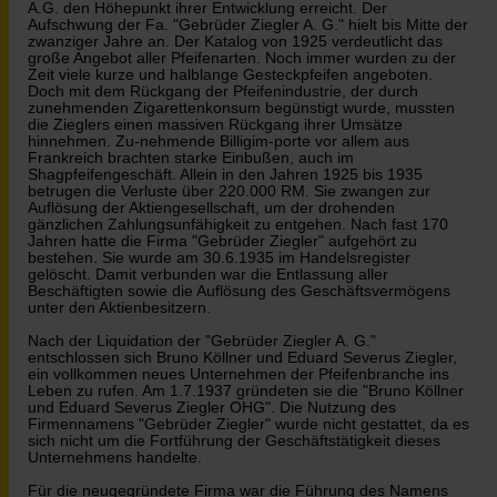
A.G. den Höhepunkt ihrer Entwicklung erreicht. Der
Aufschwung der Fa. "Gebrüder Ziegler A. G." hielt bis Mitte der
zwanziger Jahre an. Der Katalog von 1925 verdeutlicht das
große Angebot aller Pfeifenarten. Noch immer wurden zu der
Zeit viele kurze und halblange Gesteckpfeifen angeboten.
Doch mit dem Rückgang der Pfeifenindustrie, der durch
zunehmenden Zigarettenkonsum begünstigt wurde, mussten
die Zieglers einen massiven Rückgang ihrer Umsätze
hinnehmen. Zu-nehmende Billigim-porte vor allem aus
Frankreich brachten starke Einbußen, auch im
Shagpfeifengeschäft. Allein in den Jahren 1925 bis 1935
betrugen die Verluste über 220.000 RM. Sie zwangen zur
Auflösung der Aktiengesellschaft, um der drohenden
gänzlichen Zahlungsunfähigkeit zu entgehen. Nach fast 170
Jahren hatte die Firma "Gebrüder Ziegler" aufgehört zu
bestehen. Sie wurde am 30.6.1935 im Handelsregister
gelöscht. Damit verbunden war die Entlassung aller
Beschäftigten sowie die Auflösung des Geschäftsvermögens
unter den Aktienbesitzern.
Nach der Liquidation der "Gebrüder Ziegler A. G."
entschlossen sich Bruno Köllner und Eduard Severus Ziegler,
ein vollkommen neues Unternehmen der Pfeifenbranche ins
Leben zu rufen. Am 1.7.1937 gründeten sie die "Bruno Köllner
und Eduard Severus Ziegler OHG". Die Nutzung des
Firmennamens "Gebrüder Ziegler" wurde nicht gestattet, da es
sich nicht um die Fortführung der Geschäftstätigkeit dieses
Unternehmens handelte.
Für die neugegründete Firma war die Führung des Namens