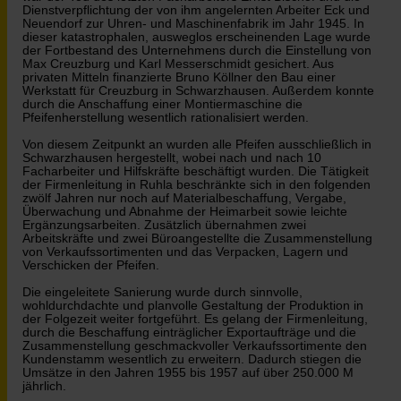
Dienstverpflichtung der von ihm angelernten Arbeiter Eck und
Neuendorf zur Uhren- und Maschinenfabrik im Jahr 1945. In
dieser katastrophalen, ausweglos erscheinenden Lage wurde
der Fortbestand des Unternehmens durch die Einstellung von
Max Creuzburg und Karl Messerschmidt gesichert. Aus
privaten Mitteln finanzierte Bruno Köllner den Bau einer
Werkstatt für Creuzburg in Schwarzhausen. Außerdem konnte
durch die Anschaffung einer Montiermaschine die
Pfeifenherstellung wesentlich rationalisiert werden.
Von diesem Zeitpunkt an wurden alle Pfeifen ausschließlich in
Schwarzhausen hergestellt, wobei nach und nach 10
Facharbeiter und Hilfskräfte beschäftigt wurden. Die Tätigkeit
der Firmenleitung in Ruhla beschränkte sich in den folgenden
zwölf Jahren nur noch auf Materialbeschaffung, Vergabe,
Überwachung und Abnahme der Heimarbeit sowie leichte
Ergänzungsarbeiten. Zusätzlich übernahmen zwei
Arbeitskräfte und zwei Büroangestellte die Zusammenstellung
von Verkaufssortimenten und das Verpacken, Lagern und
Verschicken der Pfeifen.
Die eingeleitete Sanierung wurde durch sinnvolle,
wohldurchdachte und planvolle Gestaltung der Produktion in
der Folgezeit weiter fortgeführt. Es gelang der Firmenleitung,
durch die Beschaffung einträglicher Exportaufträge und die
Zusammenstellung geschmackvoller Verkaufssortimente den
Kundenstamm wesentlich zu erweitern. Dadurch stiegen die
Umsätze in den Jahren 1955 bis 1957 auf über 250.000 M
jährlich.