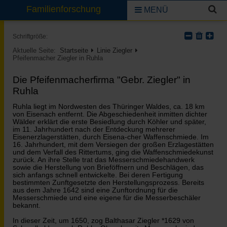
Familienforschung
MENÜ
Schriftgröße:
Aktuelle Seite:
Startseite
Linie Ziegler
Pfeifenmacher Ziegler in Ruhla
Die Pfeifenmacherfirma "Gebr. Ziegler" in
Ruhla
Ruhla liegt im Nordwesten des Thüringer Waldes, ca. 18 km
von Eisenach entfernt. Die Abgeschiedenheit inmitten dichter
Wälder erklärt die erste Besiedlung durch Köhler und später,
im 11. Jahrhundert nach der Entdeckung mehrerer
Eisenerzlagerstätten, durch Eisena-cher Waffenschmiede. Im
16. Jahrhundert, mit dem Versiegen der großen Erzlagestätten
und dem Verfall des Rittertums, ging die Waffenschmiedekunst
zurück. An ihre Stelle trat das Messerschmiedehandwerk
sowie die Herstellung von Brieföffnern und Beschlägen, das
sich anfangs schnell entwickelte. Bei deren Fertigung
bestimmten Zunftgesetzte den Herstellungsprozess. Bereits
aus dem Jahre 1642 sind eine Zunftordnung für die
Messerschmiede und eine eigene für die Messerbeschäler
bekannt.
In dieser Zeit, um 1650, zog Balthasar Ziegler *1629 von