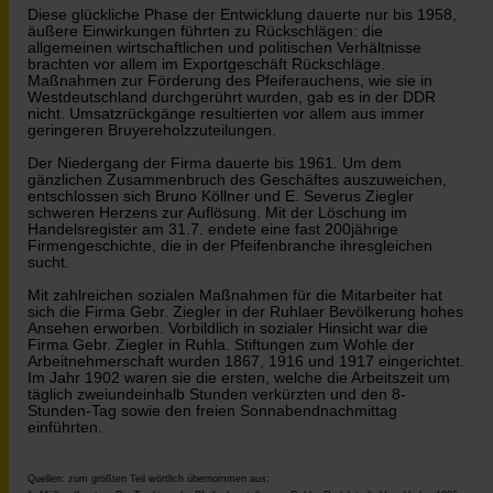
Diese glückliche Phase der Entwicklung dauerte nur bis 1958,
äußere Einwirkungen führten zu Rückschlägen: die
allgemeinen wirtschaftlichen und politischen Verhältnisse
brachten vor allem im Exportgeschäft Rückschläge.
Maßnahmen zur Förderung des Pfeiferauchens, wie sie in
Westdeutschland durchgerührt wurden, gab es in der DDR
nicht. Umsatzrückgänge resultierten vor allem aus immer
geringeren Bruyereholzzuteilungen.
Der Niedergang der Firma dauerte bis 1961. Um dem
gänzlichen Zusammenbruch des Geschäftes auszuweichen,
entschlossen sich Bruno Köllner und E. Severus Ziegler
schweren Herzens zur Auflösung. Mit der Löschung im
Handelsregister am 31.7. endete eine fast 200jährige
Firmengeschichte, die in der Pfeifenbranche ihresgleichen
sucht.
Mit zahlreichen sozialen Maßnahmen für die Mitarbeiter hat
sich die Firma Gebr. Ziegler in der Ruhlaer Bevölkerung hohes
Ansehen erworben. Vorbildlich in sozialer Hinsicht war die
Firma Gebr. Ziegler in Ruhla. Stiftungen zum Wohle der
Arbeitnehmerschaft wurden 1867, 1916 und 1917 eingerichtet.
Im Jahr 1902 waren sie die ersten, welche die Arbeitszeit um
täglich zweiundeinhalb Stunden verkürzten und den 8-
Stunden-Tag sowie den freien Sonnabendnachmittag
einführten.
Quellen: zum größten Teil wörtlich übernommen aus: