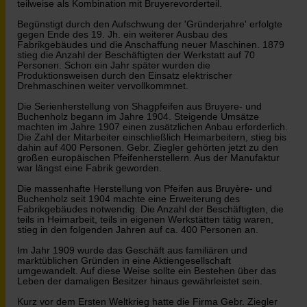
teilweise als Kombination mit Bruyerevorderteil.
Begünstigt durch den Aufschwung der 'Gründerjahre' erfolgte
gegen Ende des 19. Jh. ein weiterer Ausbau des
Fabrikgebäudes und die Anschaffung neuer Maschinen. 1879
stieg die Anzahl der Beschäftigten der Werkstatt auf 70
Personen. Schon ein Jahr später wurden die
Produktionsweisen durch den Einsatz elektrischer
Drehmaschinen weiter vervollkommnet.
Die Serienherstellung von Shagpfeifen aus Bruyere- und
Buchenholz begann im Jahre 1904. Steigende Umsätze
machten im Jahre 1907 einen zusätzlichen Anbau erforderlich.
Die Zahl der Mitarbeiter einschließlich Heimarbeitern, stieg bis
dahin auf 400 Personen. Gebr. Ziegler gehörten jetzt zu den
großen europäischen Pfeifenherstellern. Aus der Manufaktur
war längst eine Fabrik geworden.
Die massenhafte Herstellung von Pfeifen aus Bruyère- und
Buchenholz seit 1904 machte eine Erweiterung des
Fabrikgebäudes notwendig. Die Anzahl der Beschäftigten, die
teils in Heimarbeit, teils in eigenen Werkstätten tätig waren,
stieg in den folgenden Jahren auf ca. 400 Personen an.
Im Jahr 1909 wurde das Geschäft aus familiären und
marktüblichen Gründen in eine Aktiengesellschaft
umgewandelt. Auf diese Weise sollte ein Bestehen über das
Leben der damaligen Besitzer hinaus gewährleistet sein.
Kurz vor dem Ersten Weltkrieg hatte die Firma Gebr. Ziegler