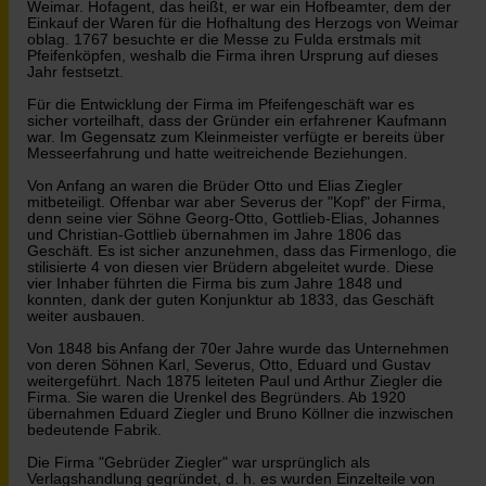
Weimar. Hofagent, das heißt, er war ein Hofbeamter, dem der
Einkauf der Waren für die Hofhaltung des Herzogs von Weimar
oblag. 1767 besuchte er die Messe zu Fulda erstmals mit
Pfeifenköpfen, weshalb die Firma ihren Ursprung auf dieses
Jahr festsetzt.
Für die Entwicklung der Firma im Pfeifengeschäft war es
sicher vorteilhaft, dass der Gründer ein erfahrener Kaufmann
war. Im Gegensatz zum Kleinmeister verfügte er bereits über
Messeerfahrung und hatte weitreichende Beziehungen.
Von Anfang an waren die Brüder Otto und Elias Ziegler
mitbeteiligt. Offenbar war aber Severus der "Kopf" der Firma,
denn seine vier Söhne Georg-Otto, Gottlieb-Elias, Johannes
und Christian-Gottlieb übernahmen im Jahre 1806 das
Geschäft. Es ist sicher anzunehmen, dass das Firmenlogo, die
stilisierte 4 von diesen vier Brüdern abgeleitet wurde. Diese
vier Inhaber führten die Firma bis zum Jahre 1848 und
konnten, dank der guten Konjunktur ab 1833, das Geschäft
weiter ausbauen.
Von 1848 bis Anfang der 70er Jahre wurde das Unternehmen
von deren Söhnen Karl, Severus, Otto, Eduard und Gustav
weitergeführt. Nach 1875 leiteten Paul und Arthur Ziegler die
Firma. Sie waren die Urenkel des Begründers. Ab 1920
übernahmen Eduard Ziegler und Bruno Köllner die inzwischen
bedeutende Fabrik.
Die Firma "Gebrüder Ziegler" war ursprünglich als
Verlagshandlung gegründet, d. h. es wurden Einzelteile von