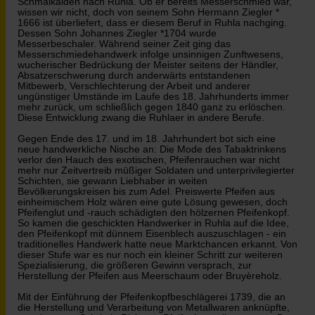
Schmalkalden nach Ruhla. Ob er bereits Messerschmied war,
wissen wir nicht, doch von seinem Sohn Hermann Ziegler *
1666 ist überliefert, dass er diesem Beruf in Ruhla nachging.
Dessen Sohn Johannes Ziegler *1704 wurde
Messerbeschaler. Während seiner Zeit ging das
Messerschmiedehandwerk infolge unsinnigen Zunftwesens,
wucherischer Bedrückung der Meister seitens der Händler,
Absatzerschwerung durch anderwärts entstandenen
Mitbewerb, Verschlechterung der Arbeit und anderer
ungünstiger Umstände im Laufe des 18. Jahrhunderts immer
mehr zurück, um schließlich gegen 1840 ganz zu erlöschen.
Diese Entwicklung zwang die Ruhlaer in andere Berufe.
Gegen Ende des 17. und im 18. Jahrhundert bot sich eine
neue handwerkliche Nische an: Die Mode des Tabaktrinkens
verlor den Hauch des exotischen, Pfeifenrauchen war nicht
mehr nur Zeitvertreib müßiger Soldaten und unterprivilegierter
Schichten, sie gewann Liebhaber in weiten
Bevölkerungskreisen bis zum Adel. Preiswerte Pfeifen aus
einheimischem Holz wären eine gute Lösung gewesen, doch
Pfeifenglut und -rauch schädigten den hölzernen Pfeifenkopf.
So kamen die geschickten Handwerker in Ruhla auf die Idee,
den Pfeifenkopf mit dünnem Eisenblech auszuschlagen - ein
traditionelles Handwerk hatte neue Marktchancen erkannt. Von
dieser Stufe war es nur noch ein kleiner Schritt zur weiteren
Spezialisierung, die größeren Gewinn versprach, zur
Herstellung der Pfeifen aus Meerschaum oder Bruyèreholz.
Mit der Einführung der Pfeifenkopfbeschlägerei 1739, die an
die Herstellung und Verarbeitung von Metallwaren anknüpfte,