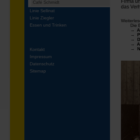
Firma un
Café Schmidt
das Verh
Linie Sellinat
Linie Ziegler
Weiterle
Essen und Trinken
Die 
→ Au
→ Pr
→ Di
→ A
→ Ni
Kontakt
Impressum
Datenschutz
Sitemap