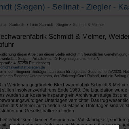
idt (Siegen) - Sellinat - Ziegler - K
Seite:
Startseite
Linie Schmidt - Siegen
Schmidt & Melmer
lechwarenfabrik Schmidt & Melmer, Weidena
bfuhr
entlichung dieser Arbeit an dieser Stelle erfolgt mit freundlicher Genehmigung 
werkstatt Siegen - Arbeitskreis für Regionalgeschichte e. V.
gstraße 4, 57258 Freudenberg
schichtswerkstatt-siegen.de
en in den Siegener Beiträgen, Jahrbuch für regionale Geschichte 25/2020. Neb
eiteren Siegener Unternehmen, der Walzengießerei Roland, und ein Beitrag ü
 in Weidenau gegründete Blechwarenfabrik Schmidt & Melmer b
 stillen Insolvenzverfahrens Ende 1969. Die Liquidation wurde
ns wurden zur Kosteneinsparung ein Archivraum aufgelöst und al
bewahrungswürdigen Unterlagen vernichtet. Das trug we­sentlich
Schmidt & Melmer aufzufinden ist. Manche Unterlagen sind ver
sführer und Gesellschafter zu finden.
beit erhebt somit keinen Anspruch auf Vollständigkeit, sondern 
milienunternehmens: Aufstieg und Niedergang. Sie konzentriert