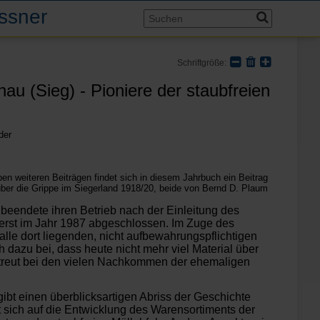
assner
Schriftgröße:
u (Sieg) - Pioniere der staubfreien
der
en weiteren Beiträgen findet sich in diesem Jahrbuch ein Beitrag
ber die Grippe im Siegerland 1918/20, beide von Bernd D. Plaum
eendete ihren Betrieb nach der Einleitung des
 erst im Jahr 1987 abgeschlossen. Im Zuge des
le dort liegenden, nicht aufbe­wahrungspflichtigen
 dazu bei, dass heute nicht mehr viel Material über
streut bei den vielen Nachkommen der ehe­maligen
gibt einen überblicksartigen Abriss der Geschichte
 sich auf die Entwicklung des Warensortiments der