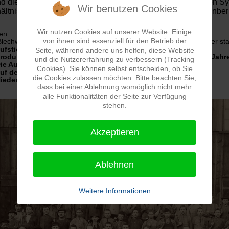
d die Vermarktung des von ihr entwickelten und patentierten S
Wir benutzen Cookies
ältnis zwischen Arbeitgebern und Arbeitneh­mern bleiben unberü
Wir nutzen Cookies auf unserer Website. Einige
sen:
von ihnen sind essenziell für den Betrieb der
Blechwarenfabrik Schmidt & Melmer, Weidenau (Sieg) - Pioniere der sta
fstieg der Fa. Schmidt & Melmer
Seite, während andere uns helfen, diese Website
oduktion von Müllgefäßen mit Es-Em-System in den 1950er Jahr
und die Nutzererfahrung zu verbessern (Tracking
e Auskunftsstelle für Müllbeseitigung
Cookies). Sie können selbst entscheiden, ob Sie
uf dem Höhepunkt
die Cookies zulassen möchten. Bitte beachten Sie,
edergang und Ende der Fa. Schmidt & Melmer
dass bei einer Ablehnung womöglich nicht mehr
alle Funktionalitäten der Seite zur Verfügung
stehen.
Akzeptieren
Ablehnen
Weitere Informationen