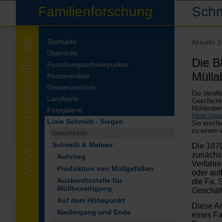
Familienforschung
Schm
Startseite
Aktuelle 
Übersicht
Die B
Forschungsschwerpunkte
Mülla
Personenliste
Ortsverzeichnis
Die Veröff
Landkarte
Geschichts
Mühlenber
Fotogalerie
https://ge
Linie Schmidt - Siegen
Sie erschi
zu einem w
Geschichte
Schmidt & Melmer
Die 1870
zunächst
Aufstieg
Verfahre
Produktion von Müllgefäßen
oder auf
Auskunftsstelle für
die Fa. 
Müllbeseitigung
Geschäft
Auf dem Höhepunkt
Diese Ar
Niedergang und Ende
eines Fa