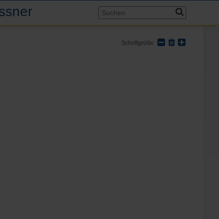
assner
Schriftgröße: