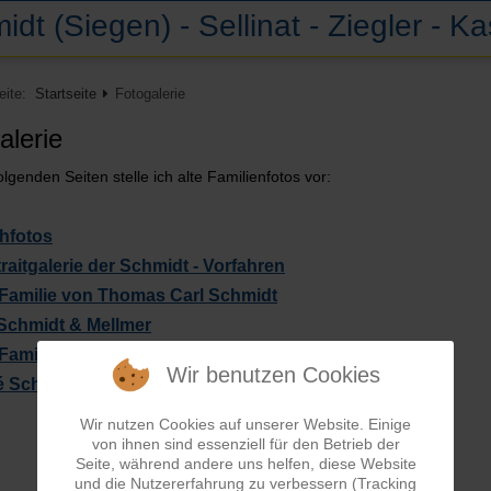
idt (Siegen) - Sellinat - Ziegler - K
Seite:
Startseite
Fotogalerie
alerie
olgenden Seiten stelle ich alte Familienfotos vor:
hfotos
raitgalerie der Schmidt - Vorfahren
Familie von Thomas Carl Schmidt
Schmidt & Mellmer
Familie von Karl Julius Schmidt
Wir benutzen Cookies
é Schmidt
Wir nutzen Cookies auf unserer Website. Einige
von ihnen sind essenziell für den Betrieb der
Seite, während andere uns helfen, diese Website
und die Nutzererfahrung zu verbessern (Tracking