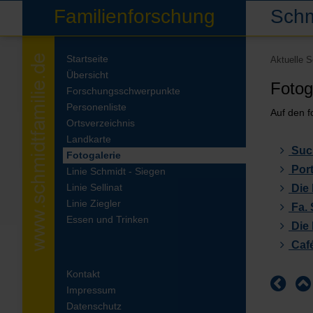
Familienforschung
Schm
Startseite
Aktuelle 
Übersicht
Fotog
Forschungsschwerpunkte
Personenliste
Auf den f
Ortsverzeichnis
Landkarte
Suc
Fotogalerie
Port
Linie Schmidt - Siegen
Linie Sellinat
Die 
Linie Ziegler
Fa. 
Essen und Trinken
Die 
Caf
Kontakt
Impressum
Datenschutz