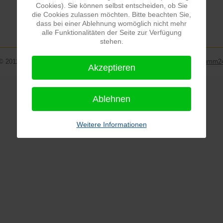
Cookies). Sie können selbst entscheiden, ob Sie
die Cookies zulassen möchten. Bitte beachten Sie,
dass bei einer Ablehnung womöglich nicht mehr
alle Funktionalitäten der Seite zur Verfügung
stehen.
© 2011-2026 www.schmidtfamilie.de | Matthias Schmidt | Realisierung:
hmm2
Akzeptieren
Ablehnen
Weitere Informationen