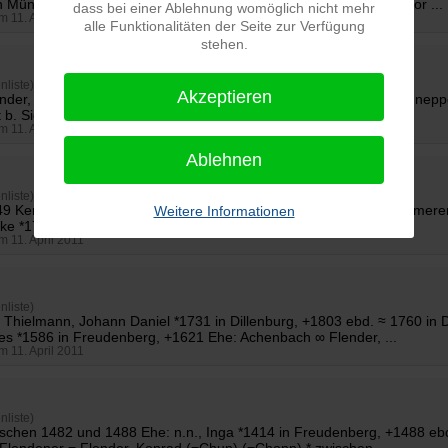
n Münkershütten (Weidenau/Sieg) Ehe: Flender, Henchen *1555 vor ...
dass bei einer Ablehnung womöglich nicht mehr
am 11. April 2011
alle Funktionalitäten der Seite zur Verfügung
stehen.
nliste)
Akzeptieren
nder
, Konrad (=Chun) (=Chonn) * zwischen 1520 und 1525 in Schnepp
t b. Siegen Latsch, Hans *1550, +1613 Latsch = Laitz, Laitsch, ...
am 11. April 2011
Ablehnen
nliste)
749 Kemmerer = Kemper, Hans *1560, +1608 Ehe: ∞
Flender
, Kemmerer
Weitere Informationen
ke *1765 in Jessnitz i. Anhalt, +1801 in Schackstedt / Anhalt ...
am 11. April 2011
nliste)
: Thielmann, Johann Daniel *1731 in Dillenburg, +1803 ebd. ≈ 1760 in 
es *1586 in Freudenberg, +1621 Ehe: Achenbach ∞
Flender
, ...
am 11. April 2011
nliste)
wischen 1482 und 1488 Ehe: n.n., Inga *1414 in Freudenberg, +1488 ebd