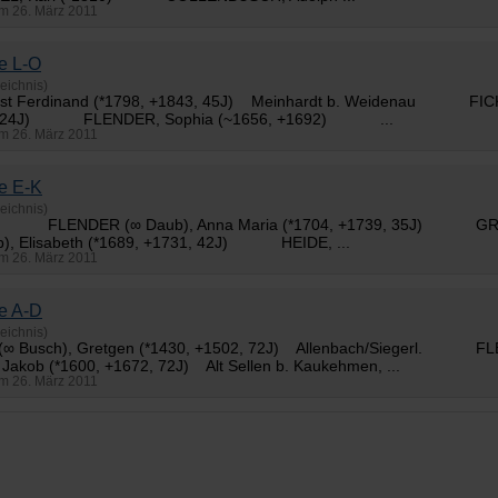
 am 26. März 2011
e L-O
eichnis)
gust Ferdinand (*1798, +1843, 45J) Meinhardt b. Weidenau FI
4, 24J)
FLENDER
, Sophia (~1656, +1692) ...
 am 26. März 2011
e E-K
eichnis)
55J)
FLENDER
(∞ Daub), Anna Maria (*1704, +1739, 35J) G
b), Elisabeth (*1689, +1731, 42J) HEIDE, ...
 am 26. März 2011
e A-D
eichnis)
s (∞ Busch), Gretgen (*1430, +1502, 72J) Allenbach/Siegerl.
FL
Jakob (*1600, +1672, 72J) Alt Sellen b. Kaukehmen, ...
 am 26. März 2011