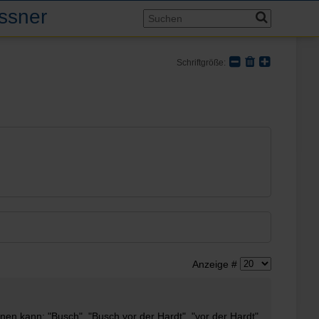
assner
Schriftgröße:
Anzeige #
en kann: "Busch", "Busch vor der Hardt", "vor der Hardt",