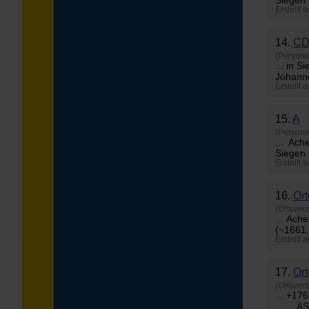
Siegen
Erstellt 
14.
C
(Persone
... in 
Johanne
Erstellt 
15.
A
(Persone
... Ac
Siegen 
Erstellt 
16.
Ort
(Ortsverz
... Ac
(~16
Erstellt
17.
Ort
(Ortsverz
... +
ASEL,