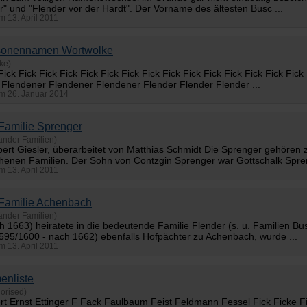
r
" und "Flender vor der Hardt". Der Vorname des ältesten Busc ...
am 13. April 2011
sonennamen Wortwolke
ke)
 Fick Fick Fick Fick Fick Fick Fick Fick Fick Fick Fick Fick Fick Fick Fick
 Flendener Flendener Flendener
Flender
Flender Flender ...
 am 26. Januar 2014
Familie Sprenger
änder Familien)
ert Giesler, überarbeitet von Matthias Schmidt Die Sprenger gehöre
enen Familien. Der Sohn von Contzgin Sprenger war Gottschalk Spreng
am 13. April 2011
Familie Achenbach
änder Familien)
ach 1663) heiratete in die bedeutende Familie
Flender
(s. u. Familien B
595/1600 - nach 1662) ebenfalls Hofpächter zu Achenbach, wurde ...
am 13. April 2011
enliste
orised)
ert Ernst Ettinger F Fack Faulbaum Feist Feldmann Fessel Fick Ficke 