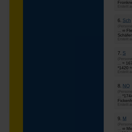
Fronkne
Erstellt 
6.
Sch
(Persone
... ∞
Fl
Schäfer
Erstellt 
7.
S
(Persone
... ≈ 1
*1420 
Erstellt 
8.
NO
(Persone
... *17
Ficken
Erstellt 
9.
M
(Persone
... ∞ M