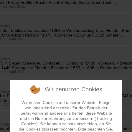
cht Fröbe Fröttlöh Fuchs Fucht G Gaede Garke Gast Gaste ...
am 12. April 2011
nliste)
ender
, Emilie Johanna Lina *1889 in Weidenau/Sieg Ehe: Flender, Pau
, Otto Adolph Richard *1875, X zwischen 1914 und 1918 Schäfer, ...
am 11. April 2011
nliste)
675 in Siegen Sprenger, Contzgen (=Contzgin) *1420 in Siegen, + zwis
≈ 1440 Sprenger ∞
Flender
, Elisabeth *1565, +1608 in Dillnhenrichshütte
am 11. April 2011
Wir benutzen Cookies
nliste)
44 in Fickenhütten b. Weidenau, +1777 ebd. Ehe: Nöh, Friedrich *1741 
hütten b. Weidenau Nöh ∞
Flender
, Anna Katharina *1722 in Hardt ...
Wir nutzen Cookies auf unserer Website. Einige
am 11. April 2011
von ihnen sind essenziell für den Betrieb der
Seite, während andere uns helfen, diese Website
und die Nutzererfahrung zu verbessern (Tracking
Cookies). Sie können selbst entscheiden, ob Sie
nliste)
ichael, Mockenhaupt, Maria *1661 in Daaden/Westerwald, +1741 ebd.
die Cookies zulassen möchten. Bitte beachten Sie,