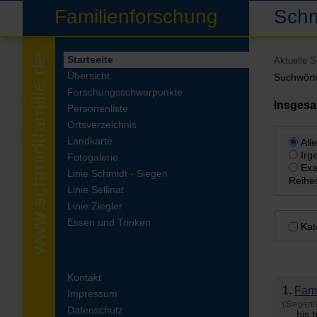
Familienforschung
Schm
Startseite
Aktuelle 
Übersicht
Suchwört
Forschungsschwerpunkte
Insges
Personenliste
Ortsverzeichnis
Landkarte
All
Irg
Fotogalerie
Exa
Linie Schmidt - Siegen
Reihe
Linie Sellinat
Linie Ziegler
Essen und Trinken
Kat
Kontakt
1.
Fami
Impressum
(Siegenl
Datenschutz
... bis