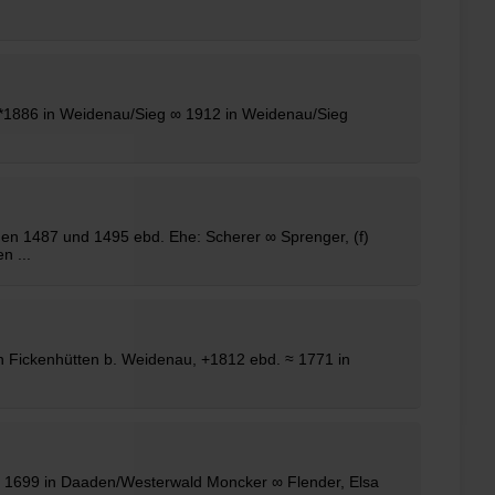
l *1886 in Weidenau/Sieg ∞ 1912 in Weidenau/Sieg
chen 1487 und 1495 ebd. Ehe: Scherer ∞ Sprenger, (f)
n ...
in Fickenhütten b. Weidenau, +1812 ebd. ≈ 1771 in
 ≈ 1699 in Daaden/Westerwald Moncker ∞
Flender
, Elsa