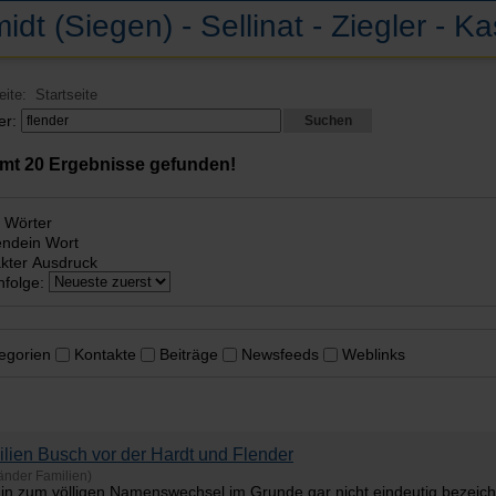
idt (Siegen) - Sellinat - Ziegler - K
Seite:
Startseite
er:
Suchen
amt
20
Ergebnisse gefunden!
e Wörter
endein Wort
kter Ausdruck
nfolge:
egorien
Kontakte
Beiträge
Newsfeeds
Weblinks
lien Busch vor der Hardt und
Flender
änder Familien)
 hin zum völligen Namenswechsel im Grunde gar nicht eindeutig bezeichn