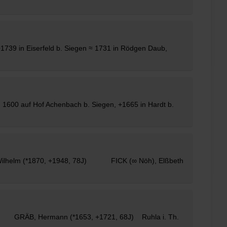
1739 in Eiserfeld b. Siegen ≈ 1731 in Rödgen Daub,
d 1600 auf Hof Achenbach b. Siegen, +1665 in Hardt b.
Wilhelm (*1870, +1948, 78J) FICK (∞ Nöh), Elßbeth
J) GRÄB, Hermann (*1653, +1721, 68J) Ruhla i. Th.