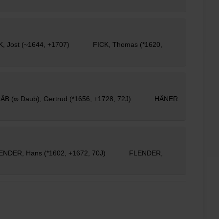
CK, Jost (~1644, +1707) FICK, Thomas (*1620,
RÄB (∞ Daub), Gertrud (*1656, +1728, 72J) HÄNER
ENDER
, Hans (*1602, +1672, 70J) FLENDER,