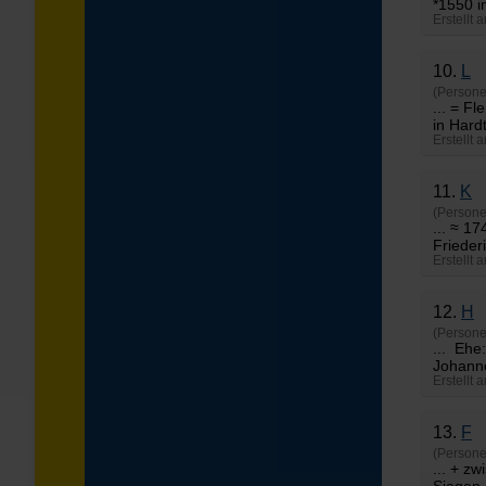
*1550 i
Erstellt 
10.
L
(Persone
... =
Fle
in Hard
Erstellt 
11.
K
(Persone
... ≈ 1
Friederi
Erstellt 
12.
H
(Persone
... Ehe
Johann
Erstellt 
13.
F
(Persone
... + z