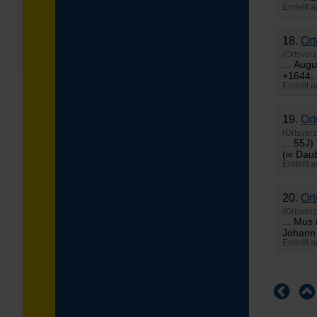
Erstellt
18.
Ort
(Ortsverz
... Au
+164
Erstellt
19.
Ort
(Ortsverz
... 
(∞ Dau
Erstellt
20.
Ort
(Ortsverz
... Mu
Johann 
Erstellt