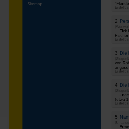
"
Flende
Sitemap
Erstellt 
2.
Per
(Wortwol
... Fick
Fischer
Erstellt
3.
Die 
(Siegenl
von Rob
angeseh
Erstellt 
4.
Die 
(Siegenl
... - n
(etwa 1
Erstellt 
5.
Nam
(Uncateg
... Erm