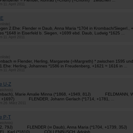
 Flendener =
Flender
, Konrad (=Chun) (=Chonn) * zwischen ...
am 11. April 2011
DE
nliste)
Siegen 2.Ehe:
Flender
∞ Daub, Anna Maria *1704 in Krombach/Siegerl., +
s *1648 in Eiserfeld b. Siegen, +1699 ebd. Daub, Ludwig *1625 ...
am 11. April 2011
nliste)
henbach ∞
Flender
, Herling, Margarete (=Margreth) * zwischen 1595 un
1.Ehe: Herling, Johannes *1586 in Freudenberg, +1621 ≈ 1616 in ...
am 11. April 2011
e U-Z
eichnis)
henbach), Marie Amalie Minna (*1868, +1949, 81J) FELDMANN, 
61, +1697)
FLENDER
, Johann Gerlach (*1714, +1781, ...
 am 26. März 2011
e P-T
eichnis)
1762, 79J)
FLENDER
(∞ Daub), Anna Maria (*1704, +1739, 35
 Karl (*1810) COLLENBUSCH, Adolph ...