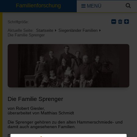
Familienforschung
MENÜ
Schriftgröße:
Aktuelle Seite:
Startseite
Siegenländer Familien
Die Familie Sprenger
Die Familie Sprenger
von Robert Giesler,
überarbeitet von Matthias Schmidt
Die Sprenger gehören zu den alten Hammerschmiede- und
damit auch angesehenen Familien.
Der Sohn von Contzgin Sprenger war Gottschalk Sprenger.