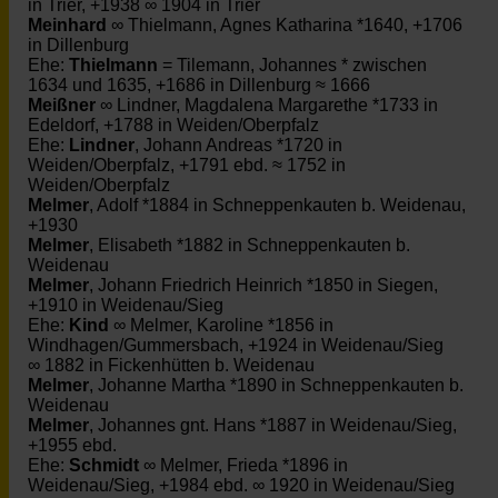
in Trier, +1938 ∞ 1904 in Trier
Meinhard
∞ Thielmann, Agnes Katharina *1640, +1706
in Dillenburg
Ehe:
Thielmann
= Tilemann, Johannes * zwischen
1634 und 1635, +1686 in Dillenburg ≈ 1666
Meißner
∞ Lindner, Magdalena Margarethe *1733 in
Edeldorf, +1788 in Weiden/Oberpfalz
Ehe:
Lindner
, Johann Andreas *1720 in
Weiden/Oberpfalz, +1791 ebd. ≈ 1752 in
Weiden/Oberpfalz
Melmer
, Adolf *1884 in Schneppenkauten b. Weidenau,
+1930
Melmer
, Elisabeth *1882 in Schneppenkauten b.
Weidenau
Melmer
, Johann Friedrich Heinrich *1850 in Siegen,
+1910 in Weidenau/Sieg
Ehe:
Kind
∞ Melmer, Karoline *1856 in
Windhagen/Gummersbach, +1924 in Weidenau/Sieg
∞ 1882 in Fickenhütten b. Weidenau
Melmer
, Johanne Martha *1890 in Schneppenkauten b.
Weidenau
Melmer
, Johannes gnt. Hans *1887 in Weidenau/Sieg,
+1955 ebd.
Ehe:
Schmidt
∞ Melmer, Frieda *1896 in
Weidenau/Sieg, +1984 ebd. ∞ 1920 in Weidenau/Sieg