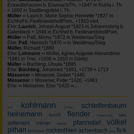
Eckardtshausen b. Eisenach/Th., +1847 in Ruhla i. Th.
≈ 1800 in Stadtlengsfeld i. Th.
Müller
∞ Laurich, Marie Sophie Henriette *1827 in
Eichhof b. Ferdinandshof/Pom., +1910 ebd.
Ehe:
Laurich
, Johann August *1823 in Johannisberg b.
Galenbeck ≈ 1849 in Eichhof b. Ferdinandshof/Pom.
Müller
∞ Paß, Minna *1872 in Weidenau/Sieg
Ehe:
Paß
, Heinrich *1870 ∞ in Weidenau/Sieg
Müller
, Richard *1880
Ehe:
Lohmann
∞ Müller, Agnes Auguste Alexandrine
*1881 in Trier, +1938 ∞ 1910 in Görlitz
Müller
∞ Büchting, Ursula *1695
Ehe:
Büchting
, Johannes *1691, +1739 ≈ 1713
Müssener
= Missener, Godert *1445
Müssener
= Missener, Peter *1420, +1461
Ehe: ∞ Müssener, Else *1420 ∞...
kohlmann
schleifenbaum
rieck
lohmann
flender
heinemann
busch
batz
hausschulz
völkel
pfannstiel
sellenatis
crémer
ebener
pithan
fick
rockenthien
achenbach
beinhauer
stein