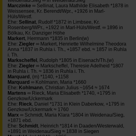
Weidenau/Sieg ∞ in Weidenau/Sieg
Marczinke
∞ Sellinat, Laura Mathilde Elisabeth *1878 in
Weissensee, Kr. Berendt/Wpr., +1926 in Marl-
Hüls/Westf.
Ehe:
Sellinat
, Rudolf *1872 in Limbsee, Kr.
Rosenberg/WPr., +1922 in Marl-Hüls/Westf. ∞ 1896 in
Bölkau, Kr. Danziger Höhe
Markert
, Herrmann *1835 in Berlin(w)
Ehe:
Ziegler
∞ Markert, Henriette Wilhelmine Theodora
Anna *1837 in Ruhla i. Th., +1857 ebd. ≈ 1857 in Ruhla
i. Th.
Markscheffel
, Rudolph *1805 in Eisenach/Th.(w)
Ehe:
Ziegler
∞ Markscheffel, Theresie Adelheid *1807
in Ruhla i. Th. ≈ 1836 in Ruhla i. Th.
Marquard
, (m) *1140, +1158
Marquard
∞ Kohlmann, Maria *1660
Ehe:
Kohlmann
, Christian Julius ~1654 ≈ 1674
Martens
∞ Rieck, Maria Elisabeth *1740, +1795 in
Genzkow/Uckermark
Ehe:
Rieck
, Daniel *1731 in Klein Daberkow, +1795 in
Genzkow/Uckermark ≈ 1760
Marx
∞ Schmidt, Maria Klara *1804 in Weidenau/Sieg,
+1871 ebd.
Ehe:
Schmidt
, Heinrich *1814 in Daaden/Westerwald,
+1891 in Weidenau/Sieg ≈ 1838 in Siegen