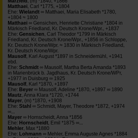
Marzfeld
, (m) *1840, +1866
Matthaei
, Carl *1775, +1804
Ehe:
Wielandt
∞ Matthaei, Maria Elisabeth *1780,
+1804 ≈ 1800
Matthaei
∞ Gensichen, Henriette Christiane *1804 in
Märkisch Friedland, Kr. Deutsch Krone/Wpr., +1837
Ehe:
Gensichen
, Carl Theodor *1799 in Märkisch
Friedland, Kr. Deutsch Krone/Wpr., +1856 in Schloppe,
Kr. Deutsch Krone/Wpr. ≈ 1830 in Märkisch Friedland,
Kr. Deutsch Krone/Wpr.
Mausolf
, Karl August *1897 in Schneidemühl, +1941
ebd.
Ehe:
Schmidt
∞ Mausolf, Martha Berta Amanda *1893
in Marienbrück b. Jagdhaus, Kr. Deutsch Krone/WPr,
+1977 in Duisburg ∞ 1925
Mausolf
, Karl *1870, +1897
Ehe:
Beyer
∞ Mausolf, Adeline *1870, +1897 ∞ 1890
Mautz
, Anna Klara *1720, +1744
Mayer
, (m) *1870, +1908
Ehe:
Stahl
∞ Schmidt, Mayer, Theodore *1872, +1974
∞...
Mayer
∞ Hornscheidt, Anna *1856
Ehe:
Hornscheidt
, Emil *1875 ∞...
Mehler
, Max *1880
Ehe:
Lohmann
∞ Mehler, Emma Auguste Agnes *1884