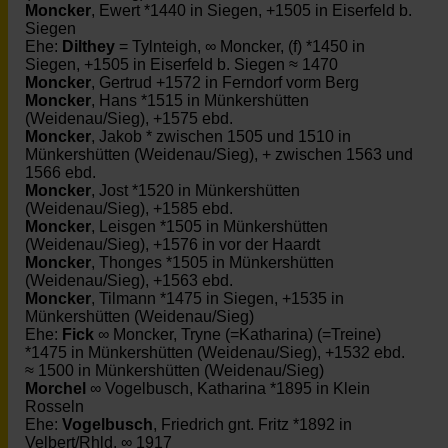
Moncker
, Ewert *1440 in Siegen, +1505 in Eiserfeld b.
Siegen
Ehe:
Dilthey
= Tylnteigh, ∞ Moncker, (f) *1450 in
Siegen, +1505 in Eiserfeld b. Siegen ≈ 1470
Moncker
, Gertrud +1572 in Ferndorf vorm Berg
Moncker
, Hans *1515 in Münkershütten
(Weidenau/Sieg), +1575 ebd.
Moncker
, Jakob * zwischen 1505 und 1510 in
Münkershütten (Weidenau/Sieg), + zwischen 1563 und
1566 ebd.
Moncker
, Jost *1520 in Münkershütten
(Weidenau/Sieg), +1585 ebd.
Moncker
, Leisgen *1505 in Münkershütten
(Weidenau/Sieg), +1576 in vor der Haardt
Moncker
, Thonges *1505 in Münkershütten
(Weidenau/Sieg), +1563 ebd.
Moncker
, Tilmann *1475 in Siegen, +1535 in
Münkershütten (Weidenau/Sieg)
Ehe:
Fick
∞ Moncker, Tryne (=Katharina) (=Treine)
*1475 in Münkershütten (Weidenau/Sieg), +1532 ebd.
≈ 1500 in Münkershütten (Weidenau/Sieg)
Morchel
∞ Vogelbusch, Katharina *1895 in Klein
Rosseln
Ehe:
Vogelbusch
, Friedrich gnt. Fritz *1892 in
Velbert/Rhld. ∞ 1917