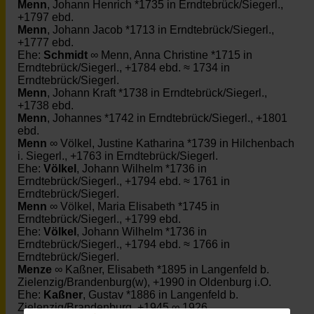
Menn
, Johann Henrich *1735 in Erndtebrück/Siegerl.,
+1797 ebd.
Menn
, Johann Jacob *1713 in Erndtebrück/Siegerl.,
+1777 ebd.
Ehe:
Schmidt
∞ Menn, Anna Christine *1715 in
Erndtebrück/Siegerl., +1784 ebd. ≈ 1734 in
Erndtebrück/Siegerl.
Menn
, Johann Kraft *1738 in Erndtebrück/Siegerl.,
+1738 ebd.
Menn
, Johannes *1742 in Erndtebrück/Siegerl., +1801
ebd.
Menn
∞ Völkel, Justine Katharina *1739 in Hilchenbach
i. Siegerl., +1763 in Erndtebrück/Siegerl.
Ehe:
Völkel
, Johann Wilhelm *1736 in
Erndtebrück/Siegerl., +1794 ebd. ≈ 1761 in
Erndtebrück/Siegerl.
Menn
∞ Völkel, Maria Elisabeth *1745 in
Erndtebrück/Siegerl., +1799 ebd.
Ehe:
Völkel
, Johann Wilhelm *1736 in
Erndtebrück/Siegerl., +1794 ebd. ≈ 1766 in
Erndtebrück/Siegerl.
Menze
∞ Kaßner, Elisabeth *1895 in Langenfeld b.
Zielenzig/Brandenburg(w), +1990 in Oldenburg i.O.
Ehe:
Kaßner
, Gustav *1886 in Langenfeld b.
Zielenzig/Brandenburg, +1945 ∞ 1926