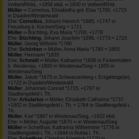
Velbert/Rhld., +1856 ebd. ∞ 1830 in Velbert/Rhld.
Müller
∞ Cornelius, Elisabetha gnt. Elsa *1700, +1723
in Daaden/Westerwald
Ehe:
Cornelius
, Johann Henrich *1685, +1747 in
Freusburg b. Kirchen/Sieg ≈ 1721
Müller
∞ Büchting, Eva Maria *1700, +1778
Ehe:
Büchting
, Johann Joachim *1696, +1773 ≈ 1723
Müller
, Georg Wilhelm *1780
Ehe:
Schörken
∞ Müller, Anna Maria *1780 ≈ 1805
Müller
, Hermann *1835
Ehe:
Schmidt
∞ Müller, Katharina *1836 in Fickenhütten
b. Weidenau, +1900 in Weidenau/Sieg ≈ 1855 in
Weidenau/Sieg
Müller
, Jakob *1675 in Schwarzenberg i. Erzgebirge(w),
+1722 in Daaden/Westerwald
Müller
, Johannes Conrad *1715, +1787 in
Stadtlengsfeld i. Th.
Ehe:
Arkularius
∞ Müller, Elisabeth Catharina *1737,
+1802 in Stadtlengsfeld i. Th. ≈ 1764 in Stadtlengsfeld i.
Th.
Müller
, Karl *1867 in Weidenau/Sieg, +1922 ebd.
Ehe: ∞ Müller, Auguste *1870 ∞ in Weidenau/Sieg
Müller
∞ Schellhas, Katharina Wilhelmine *1776 in
Stadtlengsfeld i. Th., +1844 in Ruhla i. Th.
Ehe:
Schellhas
, Christian Friedrich *1770 in