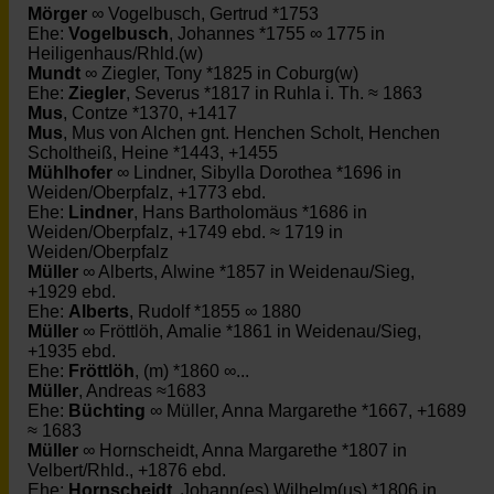
Mörger
∞ Vogelbusch, Gertrud *1753
Ehe:
Vogelbusch
, Johannes *1755 ∞ 1775 in
Heiligenhaus/Rhld.(w)
Mundt
∞ Ziegler, Tony *1825 in Coburg(w)
Ehe:
Ziegler
, Severus *1817 in Ruhla i. Th. ≈ 1863
Mus
, Contze *1370, +1417
Mus
, Mus von Alchen gnt. Henchen Scholt, Henchen
Scholtheiß, Heine *1443, +1455
Mühlhofer
∞ Lindner, Sibylla Dorothea *1696 in
Weiden/Oberpfalz, +1773 ebd.
Ehe:
Lindner
, Hans Bartholomäus *1686 in
Weiden/Oberpfalz, +1749 ebd. ≈ 1719 in
Weiden/Oberpfalz
Müller
∞ Alberts, Alwine *1857 in Weidenau/Sieg,
+1929 ebd.
Ehe:
Alberts
, Rudolf *1855 ∞ 1880
Müller
∞ Fröttlöh, Amalie *1861 in Weidenau/Sieg,
+1935 ebd.
Ehe:
Fröttlöh
, (m) *1860 ∞...
Müller
, Andreas ≈1683
Ehe:
Büchting
∞ Müller, Anna Margarethe *1667, +1689
≈ 1683
Müller
∞ Hornscheidt, Anna Margarethe *1807 in
Velbert/Rhld., +1876 ebd.
Ehe:
Hornscheidt
, Johann(es) Wilhelm(us) *1806 in