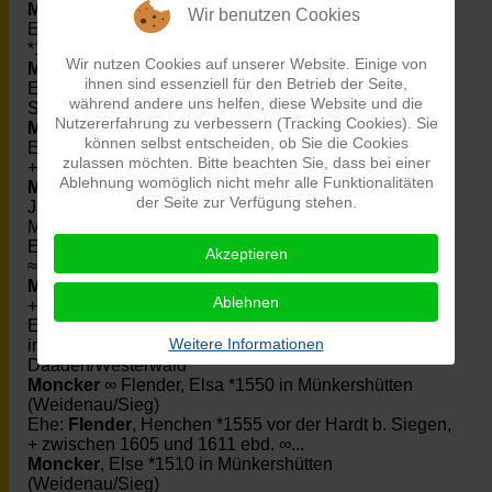
Meyer
, Willy *1870
Wir benutzen Cookies
Ehe:
Kronbiegel Collenbusch
∞ Koch, Meyer, Lucy
*1874 in Sömmerda ∞ in Sömmerda
Wir nutzen Cookies auf unserer Website. Einige von
Michel
∞ Latsch, (f) ≈1550
ihnen sind essenziell für den Betrieb der Seite,
Ehe:
Latsch
, Johann *1530, +1599 in Gosenbach b.
während andere uns helfen, diese Website und die
Siegen ≈ 1550
Nutzererfahrung zu verbessern (Tracking Cookies). Sie
Mix
, Friedrich Lorenz *1810, +1837
können selbst entscheiden, ob Sie die Cookies
Ehe:
Blank
∞ Mix, Dorothea Karoline Charlotte *1815,
zulassen möchten. Bitte beachten Sie, dass bei einer
+1837 ≈ 1835
Ablehnung womöglich nicht mehr alle Funktionalitäten
Mix
∞ Schmidt, Hulda Berta Wilhelmine *1837 in
der Seite zur Verfügung stehen.
Jagdhaus, Kr. Deutsch Krone/WPr., +1887 in
Marienbrück b. Jagdhaus, Kr. Deutsch Krone/WPr
Ehe:
Schmidt
, Johann Heinrich Theodor *1831, +1892
Akzeptieren
≈ 1857 in Jagdhaus, Kr. Deutsch Krone/WPr.
Mockenhaupt
, Heinrich *1680 in Betzdorf-Bruche,
Ablehnen
+1728 in Daaden/Westerwald
Ehe:
Beinhauer
∞ Michael, Mockenhaupt, Maria *1661
Weitere Informationen
in Daaden/Westerwald, +1741 ebd. ≈ 1699 in
Daaden/Westerwald
Moncker
∞ Flender, Elsa *1550 in Münkershütten
(Weidenau/Sieg)
Ehe:
Flender
, Henchen *1555 vor der Hardt b. Siegen,
+ zwischen 1605 und 1611 ebd. ∞...
Moncker
, Else *1510 in Münkershütten
(Weidenau/Sieg)